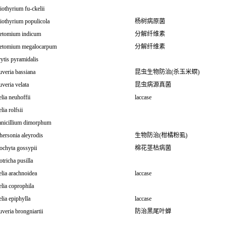
othyrium fu-ckelii
iothyrium populicola
杨树病原菌
etomium indicum
分解纤维素
etomium megalocarpum
分解纤维素
ytis pyramidalis
veria bassiana
昆虫生物防治(杀玉米螟)
veria velata
昆虫病源真菌
lia neuhoffii
laccase
lia rolfsii
anicillium dimorphum
ersonia aleyrodis
生物防治(柑橘粉虱)
ochyta gossypii
棉花茎枯病菌
tricha pusilla
lia arachnoidea
laccase
lia coprophila
lia epiphylla
laccase
veria brongniartii
防治黑尾叶蝉