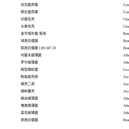
伏克盾壳霉
Coni
杨生盾壳霉
Con
印度毛壳
Cha
大果毛壳
Cha
金字塔形葡-萄孢
Botr
球孢白僵菌
Beau
粘孢白僵菌 CBS 607.20
Beau
内霍夫细薄菌
Athe
罗尔细薄菌
Athe
两型蜡蚧菌
Lec
粉虱座壳孢
Asch
棉壳二孢
Asc
细刺囊壳
Asco
蛛丝细薄菌
Athe
嗜粪细薄菌
Athe
昙花细薄菌
Athe
卵孢白僵菌
Beau