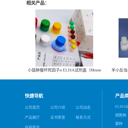
相关产品：
小鼠肿瘤坏死因子α ELISA试剂盒（Mouse
羊小反刍
TNF-α ELISA KIT）
快捷导航
产品
ELIS
公司首页
公司介绍
公司动态
细胞株
产品展厅
证书荣誉
联系方式
菌种
在线留言