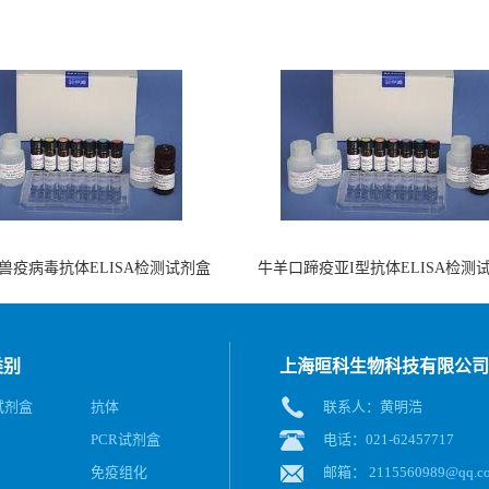
兽疫病毒抗体ELISA检测试剂盒
牛羊口蹄疫亚I型抗体ELISA检测
（酶联免疫法）
（阻断法）
类别
上海晅科生物科技有限公司
A试剂盒
抗体
联系人：黄明浩
PCR试剂盒
电话：021-62457717
免疫组化
邮箱：
2115560989@qq.c