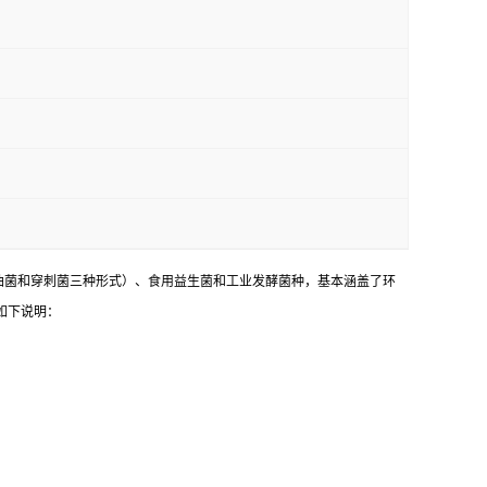
油菌和穿刺菌三种形式）、食用益生菌和工业发酵菌种，基本涵盖了环
如下说明：