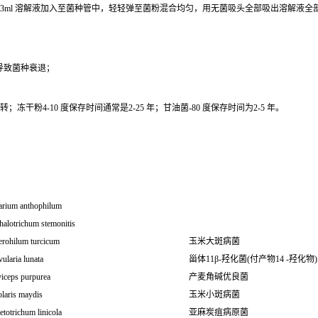
0.3ml 溶解液加入至菌种管中，轻轻弹至菌粉混合均匀，用无菌吸头全部吸出溶解液
导致菌种衰退；
干粉4-10 度保存时间通常是2-25 年；甘油菌-80 度保存时间为2-5 年。
arium anthophilum
halotrichum stemonitis
erohilum turcicum
玉米大斑病菌
ularia lunata
甾体11β-羟化菌(付产物14 -羟化物)
viceps purpurea
产麦角碱优良菌
laris maydis
玉米小斑病菌
etotrichum linicola
亚麻炭疽病原菌