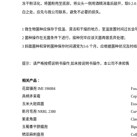
冻干粉活化，将菌粉甩至底部，将尖头一侧用酒精消毒后敲开，取0.2-
白之处，应先与我公司联系，避免不必要的损失。
1 微生物菌种应保存于低温、清洁和干燥的地方，室温放置时间过长会
2 菌种操作在无菌条件下进行，接种完毕应该灭菌再做丢弃处理；
3 斜面菌种和穿刺菌种保存时间通常为3-6 个月，应根据菌种状况及时结转；冻
提示：请严格按照说明书操作,如未按说明书操作，本公司不承担售
相关产品 ：
花腐镰孢 IMI 196084
Fus
具柄矛束霉
Cep
玉米大斑病菌
Exs
新月弯孢 NRRL 2380
Curv
紫麦角菌
Cla
玉蜀黍平脐蠕孢
Bipo
栖亚麻刺盘孢
Coll