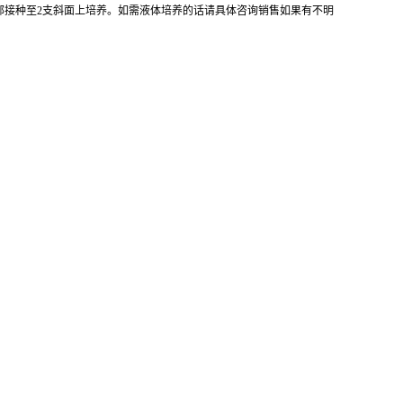
全部接种至2支斜面上培养。如需液体培养的话请具体咨询销售如果有不明