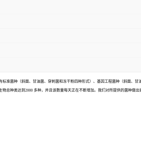
有标准菌种（斜面、甘油菌、穿刺菌和冻干粉四种形式）、基因工程菌种（斜面、甘
物总种类达到2000 多种，并且该数量每天正在不断增加。我们对所提供的菌种做出