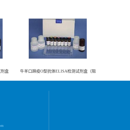
试剂盒
牛羊口蹄疫O型抗体ELISA检测试剂盒（阻
断法）
om