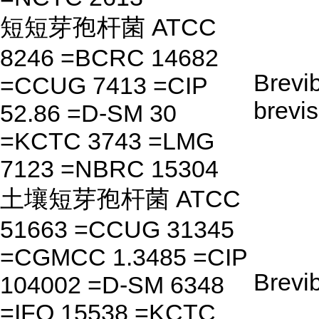
短短芽孢杆菌 ATCC
8246 =BCRC 14682
Brevib
=CCUG 7413 =CIP
brevis
52.86 =D-SM 30
=KCTC 3743 =LMG
7123 =NBRC 15304
土壤短芽孢杆菌 ATCC
51663 =CCUG 31345
=CGMCC 1.3485 =CIP
Brevib
104002 =D-SM 6348
=IFO 15538 =KCTC