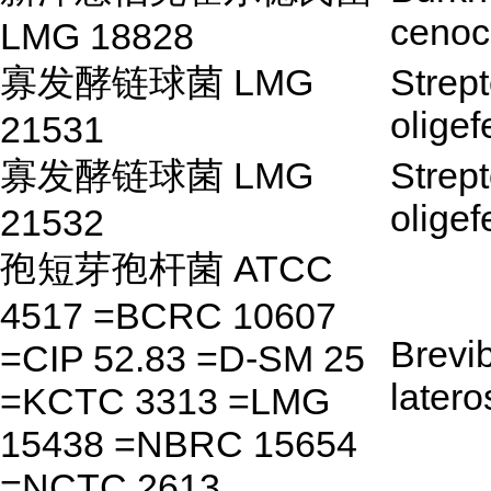
cenoc
LMG 18828
寡发酵链球菌 LMG
Strep
olige
21531
寡发酵链球菌 LMG
Strep
olige
21532
孢短芽孢杆菌 ATCC
4517 =BCRC 10607
Brevib
=CIP 52.83 =D-SM 25
later
=KCTC 3313 =LMG
15438 =NBRC 15654
=NCTC 2613