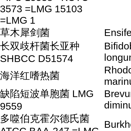
3573 =LMG 15103
=LMG 1
草木犀剑菌
Ensife
长双歧杆菌长亚种
Bifid
long
SHBCC D51574
Rhod
海洋红嗜热菌
marin
缺陷短波单胞菌 LMG
Brevu
dimin
9559
多噬伯克霍尔德氏菌
Burkh