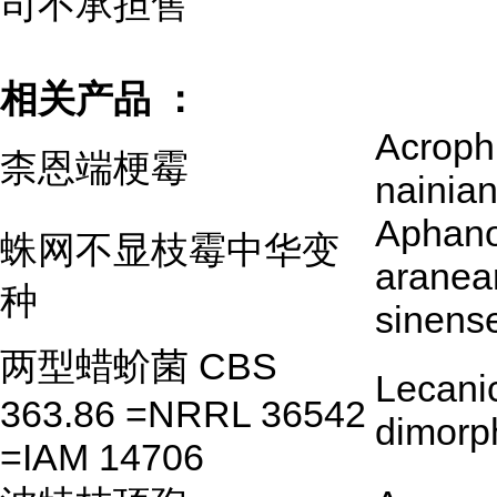
司不承担售
相关产品 ：
Acroph
柰恩端梗霉
nainia
Aphano
蛛网不显枝霉中华变
aranea
种
sinens
两型蜡蚧菌 CBS
Lecanic
363.86 =NRRL 36542
dimor
=IAM 14706