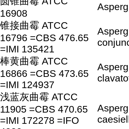
圆锥曲霉 ATCC
Aspergi
16908
锥接曲霉 ATCC
Aspergi
16796 =CBS 476.65
conjun
=IMI 135421
棒黄曲霉 ATCC
Aspergi
16866 =CBS 473.65
clavato
=IMI 124937
浅蓝灰曲霉 ATCC
Aspergi
11905 =CBS 470.65
caesiel
=IMI 172278 =IFO