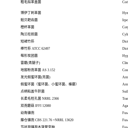
粗毛拟革盖菌
Cori
博伊丁刺革菌
Hym
鲑贝耙齿菌
Irpe
橙杯革菌
Coty
陶兰柱担菌
Cyli
短裙竹荪
Dict
棒竹荪 ATCC 62497
Dict
莓形炭团菌
Hyp
雷蘑(青腿子)
Clit
地窖粉孢革菌 AS 3.152
Coni
发光假蜜环菌(亮菌)
Armi
假蜜环菌（蜜环菌、小蜜环菌、榛蘑）
Armi
点柄粘盖牛肝菌
Suil
长柔毛栓孔菌 NRRL 2366
Tram
双孢蘑菇 IFFI 12080
Aga
幼角镰孢
Fus
藤仓镰孢 CBS 221.76 =NRRL 13620
Fusa
节状孢镰孢木菠萝变种
Fus