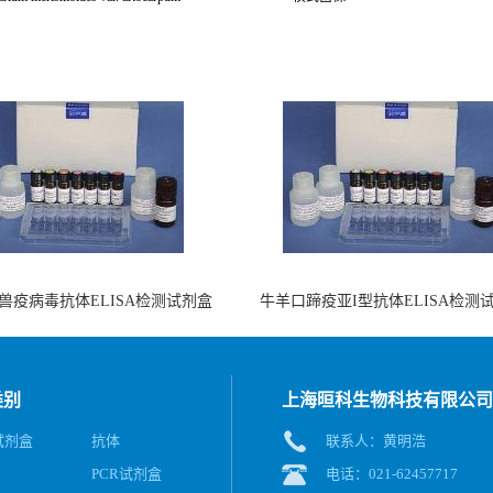
兽疫病毒抗体ELISA检测试剂盒
牛羊口蹄疫亚I型抗体ELISA检测
（酶联免疫法）
（阻断法）
类别
上海晅科生物科技有限公司
A试剂盒
抗体
联系人：黄明浩
PCR试剂盒
电话：021-62457717