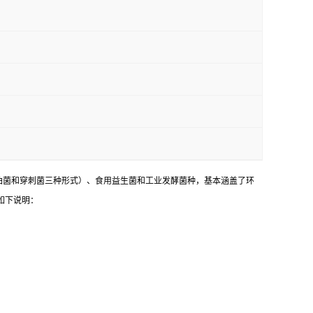
油菌和穿刺菌三种形式）、食用益生菌和工业发酵菌种，基本涵盖了环
如下说明：