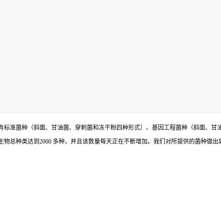
有标准菌种（斜面、甘油菌、穿刺菌和冻干粉四种形式）、基因工程菌种（斜面、甘
物总种类达到2000 多种，并且该数量每天正在不断增加。我们对所提供的菌种做出