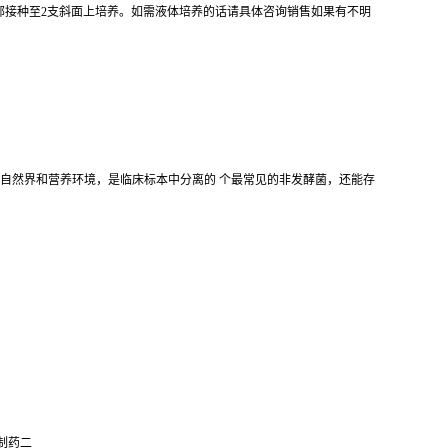
全部接种至2支斜面上培养。如需液体培养的话请具体咨询销售如果有不明
泛分布于自然界和营养环境，是临床标本中分离的 个最常见的非发酵菌，还能存
制药二