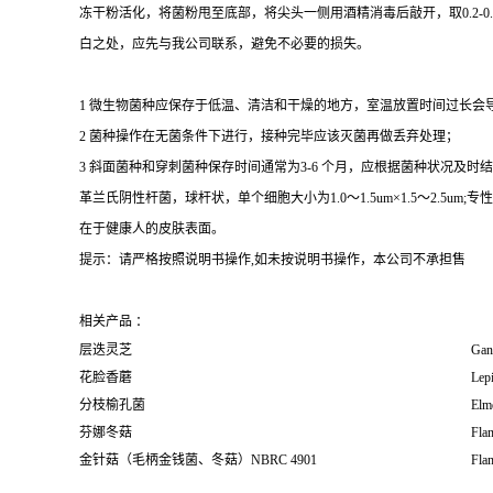
冻干粉活化，将菌粉甩至底部，将尖头一侧用酒精消毒后敲开，取0.2-
白之处，应先与我公司联系，避免不必要的损失。
1 微生物菌种应保存于低温、清洁和干燥的地方，室温放置时间过长会
2 菌种操作在无菌条件下进行，接种完毕应该灭菌再做丢弃处理；
3 斜面菌种和穿刺菌种保存时间通常为3-6 个月，应根据菌种状况及时结转；冻
革兰氏阴性杆菌，球杆状，单个细胞大小为1.0～1.5um×1.5～2.
在于健康人的皮肤表面。
提示：请严格按照说明书操作,如未按说明书操作，本公司不承担售
相关产品 ：
层迭灵芝
Gan
花脸香蘑
Lepi
分枝榆孔菌
Elm
芬娜冬菇
Fla
金针菇（毛柄金钱菌、冬菇）NBRC 4901
Fla