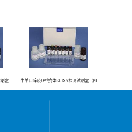
试剂盒
牛羊口蹄疫O型抗体ELISA检测试剂盒（阻
断法）