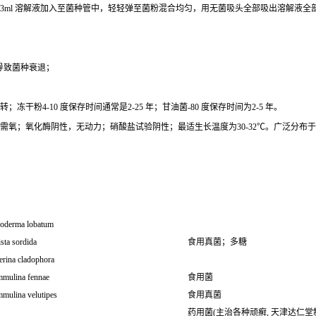
0.3ml 溶解液加入至菌种管中，轻轻弹至菌粉混合均匀，用无菌吸头全部吸出溶解液
导致菌种衰退；
干粉4-10 度保存时间通常是2-25 年；甘油菌-80 度保存时间为2-5 年。
5um;专性需氧；氧化酶阴性，无动力；硝酸盐试验阴性；最适生长温度为30-32℃。广
oderma lobatum
sta sordida
食用真菌；多糖
erina cladophora
mmulina fennae
食用菌
mmulina velutipes
食用真菌
药用菌(主治各种顽癣, 天津达仁堂