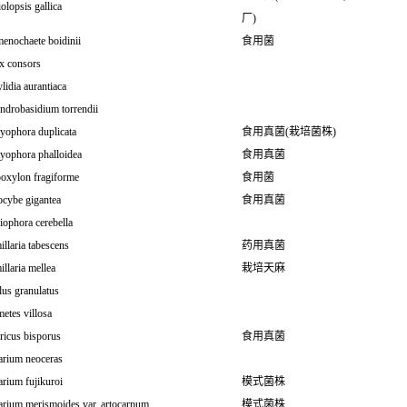
olopsis gallica
厂)
enochaete boidinii
食用菌
x consors
lidia aurantiaca
ndrobasidium torrendii
yophora duplicata
食用真菌(栽培菌株)
yophora phalloidea
食用真菌
oxylon fragiforme
食用菌
ocybe gigantea
食用真菌
ophora cerebella
llaria tabescens
药用真菌
llaria mellea
栽培天麻
lus granulatus
etes villosa
ricus bisporus
食用真菌
arium neoceras
rium fujikuroi
模式菌株
arium merismoides var. artocarpum
模式菌株