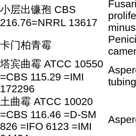
Fusar
小层出镰孢 CBS
prolif
216.76=NRRL 13617
minus
Penici
卡门柏青霉
camem
塔宾曲霉 ATCC 10550
Asperg
=CBS 115.29 =IMI
tubin
172296
土曲霉 ATCC 10020
=CBS 116.46 =D-SM
Asperg
826 =IFO 6123 =IMI