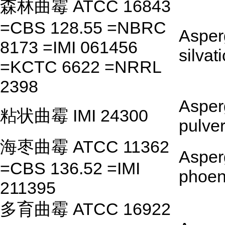
森林曲霉 ATCC 16843
=CBS 128.55 =NBRC
Asperg
8173 =IMI 061456
silvat
=KCTC 6622 =NRRL
2398
Asperg
粘状曲霉 IMI 24300
pulve
海枣曲霉 ATCC 11362
Asperg
=CBS 136.52 =IMI
phoen
211395
多育曲霉 ATCC 16922