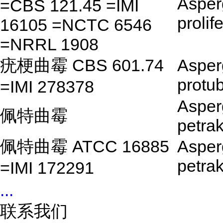
Asperg
=CBS 121.45 =IMI
prolif
16105 =NCTC 6546
=NRRL 1908
疣梗曲霉 CBS 601.74
Asperg
protu
=IMI 278378
Asperg
佩特曲霉
petrak
佩特曲霉 ATCC 16885
Asperg
petrak
=IMI 172291
...
联系我们