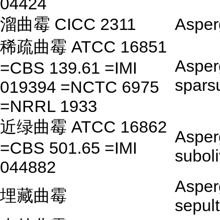
04424
溜曲霉 CICC 2311
Asperg
稀疏曲霉 ATCC 16851
Asperg
=CBS 139.61 =IMI
spars
019394 =NCTC 6975
=NRRL 1933
近绿曲霉 ATCC 16862
Asperg
=CBS 501.65 =IMI
subol
044882
Asperg
埋藏曲霉
sepul