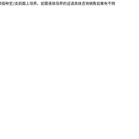
全部接种至2支斜面上培养。如需液体培养的话请具体咨询销售如果有不明