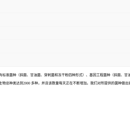
有标准菌种（斜面、甘油菌、穿刺菌和冻干粉四种形式）、基因工程菌种（斜面、甘
物总种类达到2000 多种，并且该数量每天正在不断增加。我们对所提供的菌种做出