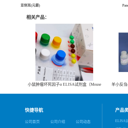
亚侧耳(元蘑)
Pane
相关产品：
小鼠肿瘤坏死因子α ELISA试剂盒（Mouse
羊小反刍
TNF-α ELISA KIT）
快捷导航
产品
ELIS
公司首页
公司介绍
公司动态