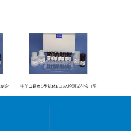
试剂盒
牛羊口蹄疫O型抗体ELISA检测试剂盒（阻
断法）