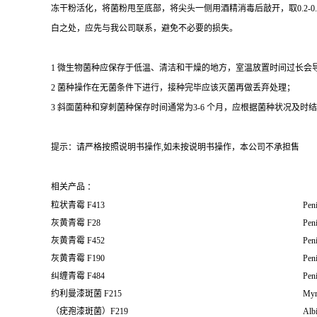
冻干粉活化，将菌粉甩至底部，将尖头一侧用酒精消毒后敲开，取0.2-
白之处，应先与我公司联系，避免不必要的损失。
1 微生物菌种应保存于低温、清洁和干燥的地方，室温放置时间过长会
2 菌种操作在无菌条件下进行，接种完毕应该灭菌再做丢弃处理；
3 斜面菌种和穿刺菌种保存时间通常为3-6 个月，应根据菌种状况及时结转；冻
提示：请严格按照说明书操作,如未按说明书操作，本公司不承担售
相关产品 ：
粒状青霉 F413
Peni
灰黄青霉 F28
Peni
灰黄青霉 F452
Peni
灰黄青霉 F190
Peni
纠缠青霉 F484
Peni
约利曼漆斑菌 F215
Myr
（疣孢漆斑菌）F219
Albi