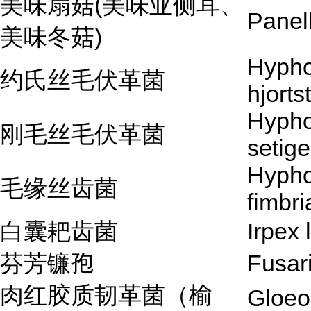
美味扇菇(美味亚侧耳、
Panel
美味冬菇)
Hyph
约氏丝毛伏革菌
hjorts
Hyph
刚毛丝毛伏革菌
setig
Hypho
毛缘丝齿菌
fimbri
白囊耙齿菌
Irpex 
芬芳镰孢
Fusar
肉红胶质韧革菌（榆
Gloeo