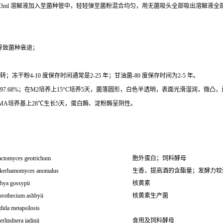
0.3ml 溶解液加入至菌种管中，轻轻弹至菌粉混合均匀，用无菌吸头全部吸出溶解液
导致菌种衰退；
干粉4-10 度保存时间通常是2-25 年；甘油菌-80 度保存时间为2-5 年。
(T) AF366375相似度为97.68%；在M2培养上15°C培养5天，菌落圆形，白色半透明，表面光
MA培养基上28℃生长5天，蛋白酶、淀粉酶呈阴性。
actomyces geotrichum
胞外蛋白；饲料酵母
kerhamomyces anomalus
生香，提高酒的含酯量；发酵力较
bya gossypii
核黄素
brothecium ashbyii
核黄素生产菌
ida metapsilosis
rlindnera jadinii
食用及饲料酵母