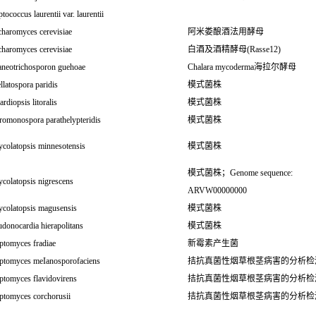
tococcus laurentii var. laurentii
charomyces cerevisiae
阿米娄酿酒法用酵母
charomyces cerevisiae
白酒及酒精酵母(Rasse12)
aneotrichosporon guehoae
Chalara mycoderma海拉尔酵母
llatospora paridis
模式菌株
rdiopsis litoralis
模式菌株
romonospora parathelypteridis
模式菌株
colatopsis minnesotensis
模式菌株
模式菌株；Genome sequence:
colatopsis nigrescens
ARVW00000000
colatopsis magusensis
模式菌株
donocardia hierapolitans
模式菌株
ptomyces fradiae
新霉素产生菌
eptomyces meIanosporofaciens
拮抗真菌性烟草根茎病害的分析检
ptomyces flavidovirens
拮抗真菌性烟草根茎病害的分析检
ptomyces corchorusii
拮抗真菌性烟草根茎病害的分析检