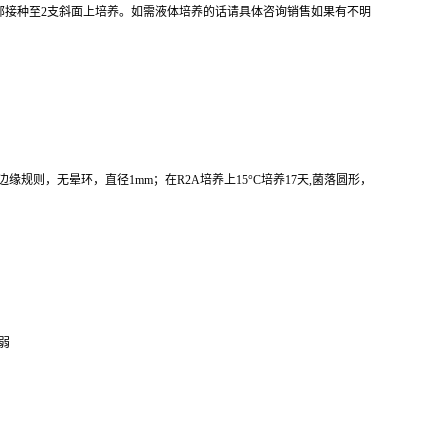
全部接种至2支斜面上培养。如需液体培养的话请具体咨询销售如果有不明
滑湿润，微凸，边缘规则，无晕环，直径1mm；在R2A培养上15°C培养17天,菌落圆形，
弱