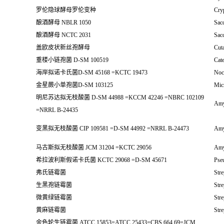
罗伦隐球酵母罗伦变种
Cryp
酿酒酵母 NBLR 1050
Sac
酿酒酵母 NCTC 2031
Sac
盖欧皮状新丝孢酵母
Cut
重楼小链孢菌 D-SM 100519
Cate
海岸拟诺卡氏菌D-SM 45168 =KCTC 19473
Noca
金星蕨小单孢菌D-SM 103125
Mic
明尼苏达拟无枝酸菌 D-SM 44988 =KCCM 42246 =NBRC 102109
Amy
=NRRL B-24435
变黑拟无枝酸菌 CIP 109581 =D-SM 44992 =NRRL B-24473
Amy
马古斯拟无枝酸菌 JCM 31204 =KCTC 29056
Amy
希拉波利斯假诺卡氏菌 KCTC 29068 =D-SM 45671
Pseu
弗氏链霉菌
Stre
生黑孢链霉菌
Str
微黄绿链霉菌
Stre
黄麻链霉菌
Stre
金色轮生链霉菌 ATCC 15853=ATCC 25433=CBS 664.69=JCM