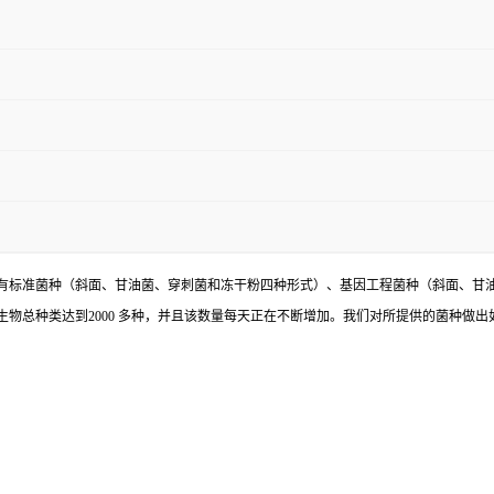
有标准菌种（斜面、甘油菌、穿刺菌和冻干粉四种形式）、基因工程菌种（斜面、甘
物总种类达到2000 多种，并且该数量每天正在不断增加。我们对所提供的菌种做出