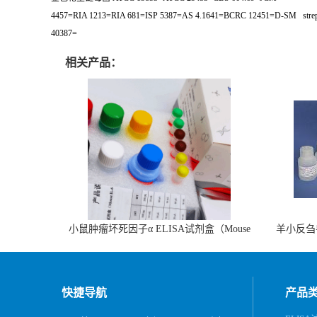
4457=RIA 1213=RIA 681=ISP 5387=AS 4.1641=BCRC 12451=D-SM
stre
40387=
相关产品：
小鼠肿瘤坏死因子α ELISA试剂盒（Mouse
羊小反刍
TNF-α ELISA KIT）
快捷导航
产品