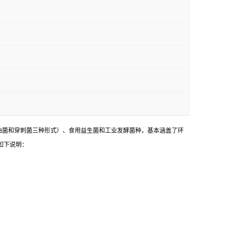
油菌和穿刺菌三种形式）、食用益生菌和工业发酵菌种，基本涵盖了环
如下说明：