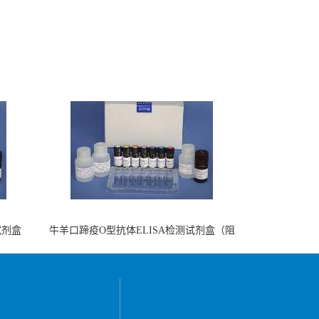
试剂盒
牛羊口蹄疫O型抗体ELISA检测试剂盒（阻
断法）