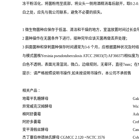
冻干粉活化，将菌粉甩至底部，将尖头一侧用酒精消毒后敲开，取0.2-
白之处，应先与我公司联系，避免不必要的损失。
1 微生物菌种应保存于低温、清洁和干燥的地方，室温放置时间过长会
2 菌种操作在无菌条件下进行，接种完毕应该灭菌再做丢弃处理；
3 斜面菌种和穿刺菌种保存时间通常为3-6 个月，应根据菌种状况及时结转；冻
与模式菌株Yersinia pseudotuberculosis ATCC 29833
白色不透明，表面光滑湿润，微凸，边缘规则，无晕环，直径7mm；在
提示：请严格按照说明书操作,如未按说明书操作，本公司不承担售
相关产品 ：
地霉半乳糖酵母
Gal
异常威克汉姆酵母
Wic
棉阿舒囊霉
Ash
阿舒多囊霉
Cre
变平滑假丝酵母
Cand
杰丁塞伯林德纳氏酵母 CGMCC 2.120 =NCTC 3576
Cybe