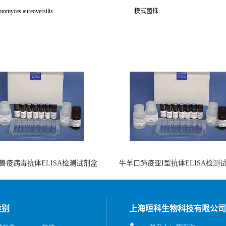
ptomyces aureoversilis
模式菌株
兽疫病毒抗体ELISA检测试剂盒
牛羊口蹄疫亚I型抗体ELISA检测
（酶联免疫法）
（阻断法）
类别
上海晅科生物科技有限公司