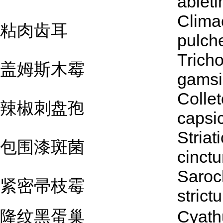
abieti
Clima
粘肉齿耳
pulch
Trich
盖姆斯木霉
gamsi
Colle
辣椒刺盘孢
capsic
Striat
包围漆斑菌
cinct
Saroc
紧密帚枝霉
strict
隆纹黑蛋巢
Cyathu