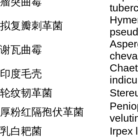
瘤突曲霉
tuber
Hyme
拟复瓣刺革菌
pseud
Asperg
谢瓦曲霉
cheval
Chae
印度毛壳
indic
轮纹韧革菌
Stere
Penio
厚粉红隔孢伏革菌
veluti
乳白耙菌
Irpex 