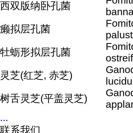
Fomit
西双版纳卧孔菌
banna
Fomit
癞拟层孔菌
palust
Fomit
牡蛎形拟层孔菌
ostrei
Gano
灵芝(红芝, 赤芝)
lucid
Gano
树舌灵芝(平盖灵芝)
appla
...
联系我们