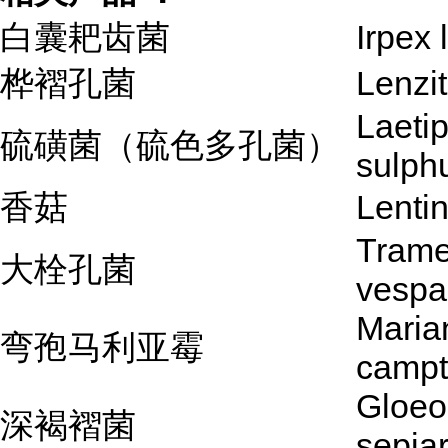
白囊耙齿菌
Irpex 
桦褶孔菌
Lenzit
Laeti
硫磺菌（硫色多孔菌）
sulph
香菇
Lenti
Trame
大栓孔菌
vespa
Maria
弯孢马利亚霉
campt
Gloeo
深褐褶菌
sepia