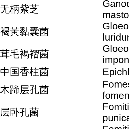
Gano
无柄紫芝
mast
Gloeo
褐黃黏囊菌
lurid
Gloeo
茸毛褐褶菌
impo
中国香柱菌
Epichl
Fome
木蹄层孔菌
fomen
Fomit
层卧孔菌
punic