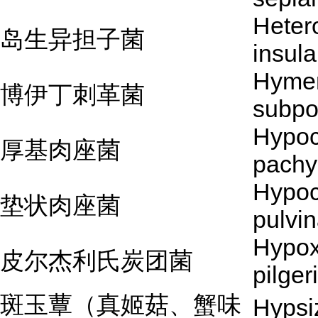
Heter
岛生异担子菌
insula
Hyme
博伊丁刺革菌
subpo
Hypoc
厚基肉座菌
pachy
Hypoc
垫状肉座菌
pulvin
Hypox
皮尔杰利氏炭团菌
pilge
斑玉蕈（真姬菇、蟹味
Hypsi