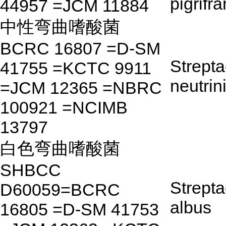
pigrifr
44957 =JCM 11884
中性弯曲嗜酸菌
BCRC 16807 =D-SM
Strepta
41755 =KCTC 9911
neutrin
=JCM 12365 =NBRC
100921 =NCIMB
13797
白色弯曲嗜酸菌
SHBCC
Strepta
D60059=BCRC
albus
16805 =D-SM 41753