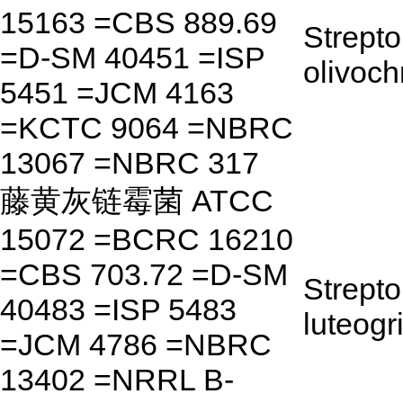
15163 =CBS 889.69
Strept
=D-SM 40451 =ISP
olivoc
5451 =JCM 4163
=KCTC 9064 =NBRC
13067 =NBRC 317
藤黄灰链霉菌 ATCC
15072 =BCRC 16210
=CBS 703.72 =D-SM
Strept
40483 =ISP 5483
luteogr
=JCM 4786 =NBRC
13402 =NRRL B-