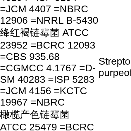
=JCM 4407 =NBRC
12906 =NRRL B-5430
绛红褐链霉菌 ATCC
23952 =BCRC 12093
=CBS 935.68
Strept
=CGMCC 4.1767 =D-
purpeo
SM 40283 =ISP 5283
=JCM 4156 =KCTC
19967 =NBRC
橄榄产色链霉菌
ATCC 25479 =BCRC