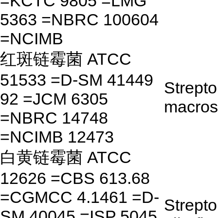
=KCTC 9805 =LMG
5363 =NBRC 100604
=NCIMB
红斑链霉菌 ATCC
51533 =D-SM 41449
Strept
92 =JCM 6305
macros
=NBRC 14748
=NCIMB 12473
白黄链霉菌 ATCC
12626 =CBS 613.68
=CGMCC 4.1461 =D-
Strept
SM 40045 =ISP 5045