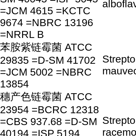
albofla
=JCM 4615 =KCTC
9674 =NBRC 13196
=NRRL B
苯胺紫链霉菌 ATCC
Strept
29835 =D-SM 41702
mauvec
=JCM 5002 =NBRC
13854
穗产色链霉菌 ATCC
23954 =BCRC 12318
Strept
=CBS 937.68 =D-SM
racem
40194 =ISP 5194