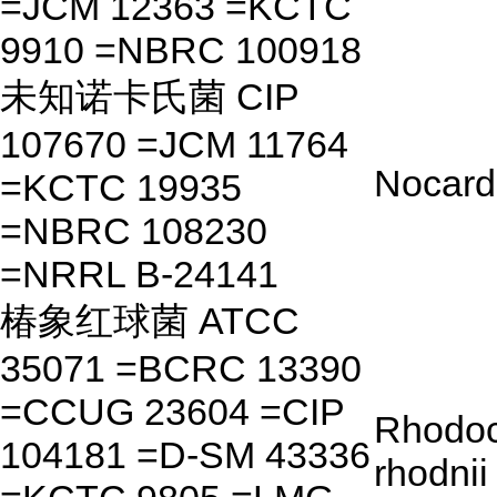
=JCM 12363 =KCTC
9910 =NBRC 100918
未知诺卡氏菌 CIP
107670 =JCM 11764
Nocardi
=KCTC 19935
=NBRC 108230
=NRRL B-24141
椿象红球菌 ATCC
35071 =BCRC 13390
=CCUG 23604 =CIP
Rhodo
104181 =D-SM 43336
rhodnii