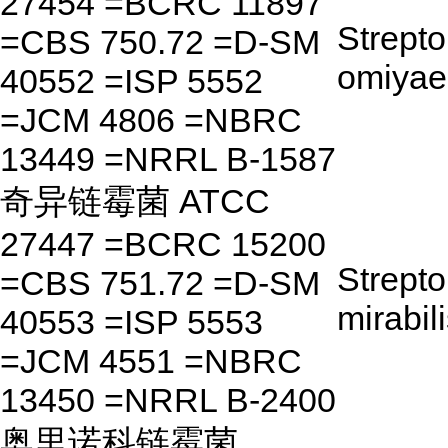
27454 =BCRC 11897
Strept
=CBS 750.72 =D-SM
omiyae
40552 =ISP 5552
=JCM 4806 =NBRC
13449 =NRRL B-1587
奇异链霉菌 ATCC
27447 =BCRC 15200
Strept
=CBS 751.72 =D-SM
mirabil
40553 =ISP 5553
=JCM 4551 =NBRC
13450 =NRRL B-2400
奥里诺科链霉菌