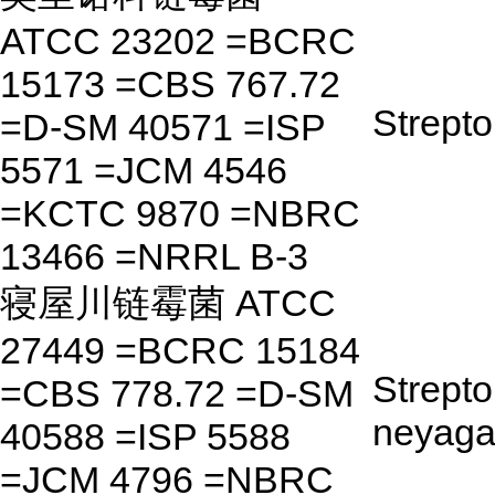
ATCC 23202 =BCRC
15173 =CBS 767.72
Strepto
=D-SM 40571 =ISP
5571 =JCM 4546
=KCTC 9870 =NBRC
13466 =NRRL B-3
寝屋川链霉菌 ATCC
27449 =BCRC 15184
Strept
=CBS 778.72 =D-SM
neyaga
40588 =ISP 5588
=JCM 4796 =NBRC