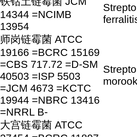
铁钴土链霉菌 JCM
Strept
14344 =NCIMB
ferraliti
13954
师岗链霉菌 ATCC
19166 =BCRC 15169
=CBS 717.72 =D-SM
Strept
40503 =ISP 5503
moroo
=JCM 4673 =KCTC
19944 =NBRC 13416
=NRRL B-
大宫链霉菌 ATCC