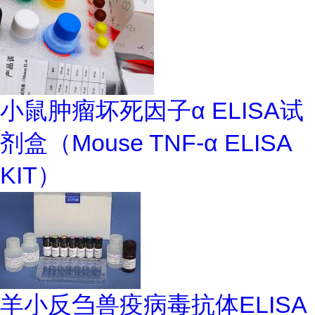
小鼠肿瘤坏死因子α ELISA试
剂盒（Mouse TNF-α ELISA
KIT）
羊小反刍兽疫病毒抗体ELISA