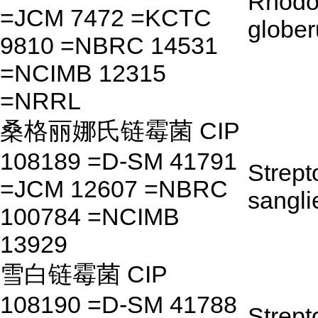
Rhodo
=JCM 7472 =KCTC
glober
9810 =NBRC 14531
=NCIMB 12315
=NRRL
桑格丽娜氏链霉菌 CIP
108189 =D-SM 41791
Strep
=JCM 12607 =NBRC
sangli
100784 =NCIMB
13929
雪白链霉菌 CIP
108190 =D-SM 41788
Strep