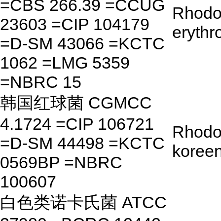
=CBS 266.39 =CCUG
Rhodo
23603 =CIP 104179
erythr
=D-SM 43066 =KCTC
1062 =LMG 5359
=NBRC 15
韩国红球菌 CGMCC
4.1724 =CIP 106721
Rhodo
=D-SM 44498 =KCTC
koreen
0569BP =NBRC
100607
白色类诺卡氏菌 ATCC