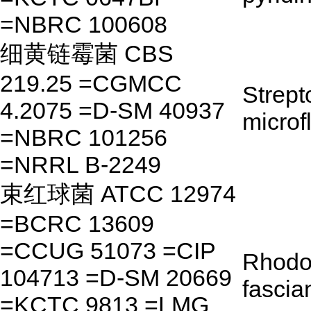
=NBRC 100608
细黄链霉菌 CBS
219.25 =CGMCC
Strep
4.2075 =D-SM 40937
microf
=NBRC 101256
=NRRL B-2249
束红球菌 ATCC 12974
=BCRC 13609
=CCUG 51073 =CIP
Rhodo
104713 =D-SM 20669
fascia
=KCTC 9813 =LMG