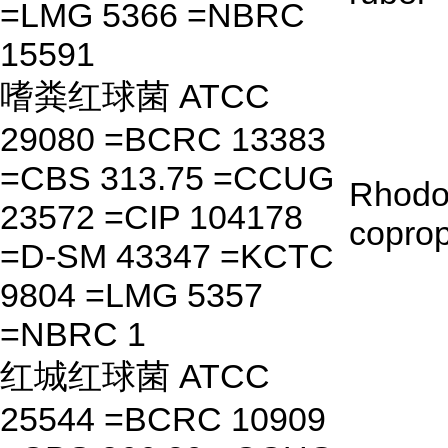
=LMG 5366 =NBRC
15591
嗜粪红球菌 ATCC
29080 =BCRC 13383
=CBS 313.75 =CCUG
Rhodo
23572 =CIP 104178
coprop
=D-SM 43347 =KCTC
9804 =LMG 5357
=NBRC 1
红城红球菌 ATCC
25544 =BCRC 10909