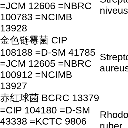
=JCM 12606 =NBRC
niveus
100783 =NCIMB
13928
金色链霉菌 CIP
108188 =D-SM 41785
Strep
=JCM 12605 =NBRC
aureu
100912 =NCIMB
13927
赤红球菌 BCRC 13379
=CIP 104180 =D-SM
Rhodo
43338 =KCTC 9806
ruber