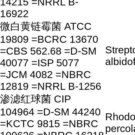
14215 =NRRL B-
16922
微白黄链霉菌 ATCC
19809 =BCRC 13670
Strep
=CBS 562.68 =D-SM
albido
40077 =ISP 5077
=JCM 4082 =NBRC
12819 =NRRL B-1256
渗滤红球菌 CIP
104964 =D-SM 44240
Rhodo
=KCTC 9815 =NBRC
percol