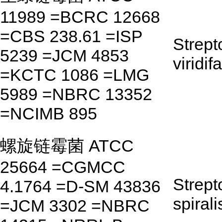
11989 =BCRC 12668
=CBS 238.61 =ISP
Strep
5239 =JCM 4853
viridif
=KCTC 1086 =LMG
5989 =NBRC 13352
=NCIMB 895
螺旋链霉菌 ATCC
25664 =CGMCC
Strep
4.1764 =D-SM 43836
spirali
=JCM 3302 =NBRC