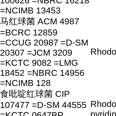
100626 =NBRC 16218
=NCIMB 13453
马红球菌 ACM 4987
=BCRC 12859
=CCUG 20987 =D-SM
Rhodo
20307 =JCM 3209
=KCTC 9082 =LMG
18452 =NBRC 14956
=NCIMB 128
食吡啶红球菌 CIP
Rhodo
107477 =D-SM 44555
pyridi
=KCTC 0647BP