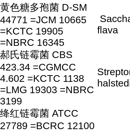
黄色糖多孢菌 D-SM
Saccha
44771 =JCM 10665
flava
=KCTC 19905
=NBRC 16345
郝氏链霉菌 CBS
423.34 =CGMCC
Strept
4.602 =KCTC 1138
halstedi
=LMG 19303 =NBRC
3199
绛红链霉菌 ATCC
27789 =BCRC 12100