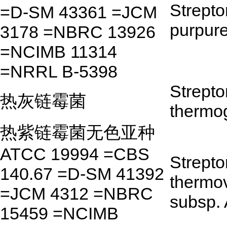
Strept
=D-SM 43361 =JCM
purpur
3178 =NBRC 13926
=NCIMB 11314
=NRRL B-5398
Strept
热灰链霉菌
thermo
热紫链霉菌无色亚种
ATCC 19994 =CBS
Strept
140.67 =D-SM 41392
thermo
=JCM 4312 =NBRC
subsp.
15459 =NCIMB