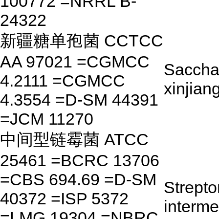
100772 =NRRL B-
24322
新疆糖单孢菌 CCTCC
AA 97021 =CGMCC
Saccha
4.2111 =CGMCC
xinjian
4.3554 =D-SM 44391
=JCM 11270
中间型链霉菌 ATCC
25461 =BCRC 13706
=CBS 694.69 =D-SM
Strept
40372 =ISP 5372
interme
=LMG 19304 =NBRC