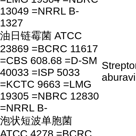
13049 =NRRL B-
1327
油日链霉菌 ATCC
23869 =BCRC 11617
=CBS 608.68 =D-SM
Strept
40033 =ISP 5033
aburavi
=KCTC 9663 =LMG
19305 =NBRC 12830
=NRRL B-
泡状短波单胞菌
ATCC 4278 =BCRC