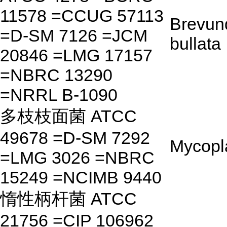
11578 =CCUG 57113
Brevun
=D-SM 7126 =JCM
bullata
20846 =LMG 17157
=NBRC 13290
=NRRL B-1090
多枝枝面菌 ATCC
49678 =D-SM 7292
Mycopl
=LMG 3026 =NBRC
15249 =NCIMB 9440
惰性柄杆菌 ATCC
21756 =CIP 106962