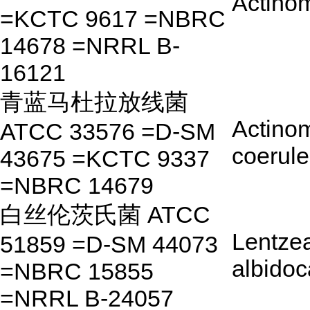
Actinom
=KCTC 9617 =NBRC
14678 =NRRL B-
16121
青蓝马杜拉放线菌
Actino
ATCC 33576 =D-SM
coerul
43675 =KCTC 9337
=NBRC 14679
白丝伦茨氏菌 ATCC
Lentze
51859 =D-SM 44073
albidoc
=NBRC 15855
=NRRL B-24057