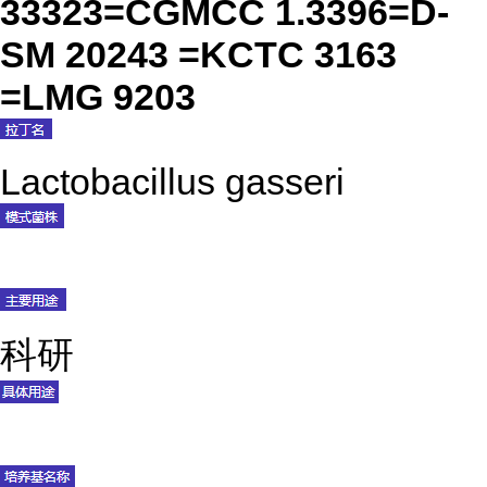
33323=CGMCC 1.3396=D-
SM 20243 =KCTC 3163
=LMG 9203
Lactobacillus gasseri
科研