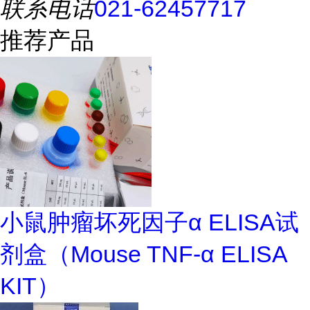
联系电话
021-62457717
推荐产品
小鼠肿瘤坏死因子α ELISA试
剂盒（Mouse TNF-α ELISA
KIT）