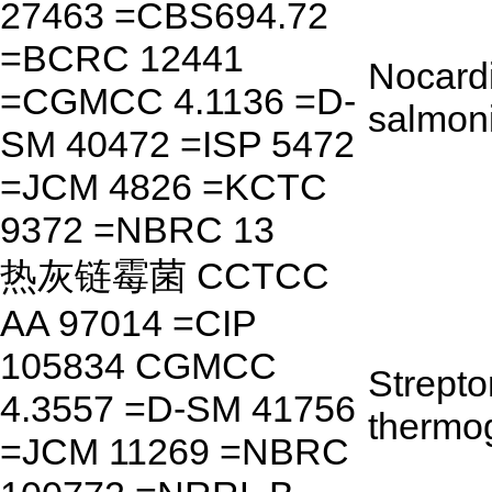
27463 =CBS694.72
=BCRC 12441
Nocard
=CGMCC 4.1136 =D-
salmon
SM 40472 =ISP 5472
=JCM 4826 =KCTC
9372 =NBRC 13
热灰链霉菌 CCTCC
AA 97014 =CIP
105834 CGMCC
Strept
4.3557 =D-SM 41756
thermo
=JCM 11269 =NBRC