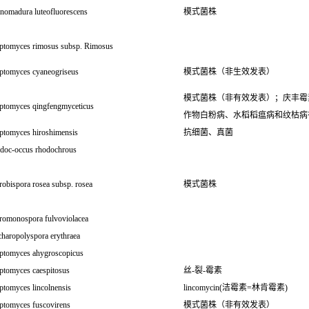
inomadura luteofluorescens
模式菌株
eptomyces rimosus subsp. Rimosus
eptomyces cyaneogriseus
模式菌株（非生效发表）
模式菌株（非有效发表）；庆丰霉
eptomyces qingfengmyceticus
作物白粉病、水稻稻瘟病和纹枯病
eptomyces hiroshimensis
抗细菌、真菌
doc-occus rhodochrous
obispora rosea subsp. rosea
模式菌株
romonospora fulvoviolacea
charopolyspora erythraea
eptomyces ahygroscopicus
eptomyces caespitosus
丝-裂-霉素
ptomyces lincolnensis
lincomycin(洁霉素=林肯霉素)
eptomyces fuscovirens
模式菌株（非有效发表）