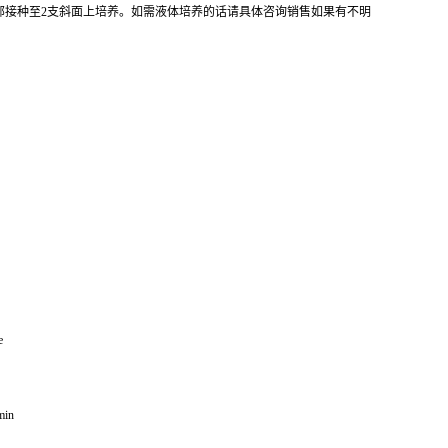
全部接种至2支斜面上培养。如需液体培养的话请具体咨询销售如果有不明
e
min