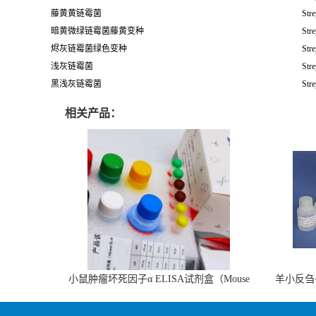
藤黄黄链霉菌
Stre
暗黄微绿链霉菌藤黄变种
Stre
烬灰链霉菌绿色变种
Stre
浅灰链霉菌
Stre
黑浅灰链霉菌
Stre
相关产品：
小鼠肿瘤坏死因子α ELISA试剂盒（Mouse
羊小反刍
TNF-α ELISA KIT）