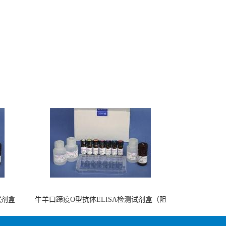
试剂盒
牛羊口蹄疫O型抗体ELISA检测试剂盒（阻
断法）