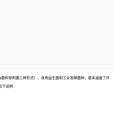
油菌和穿刺菌三种形式）、食用益生菌和工业发酵菌种，基本涵盖了环
如下说明：