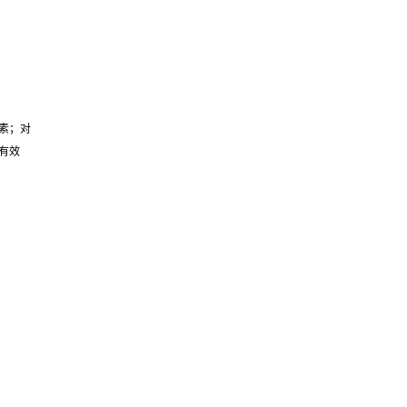
素；对
有效