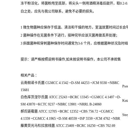
冻干粉活化，将菌粉甩至底部，将尖头一侧用酒精消毒后敲开，取0.2-
白之处，应先与我公司联系，避免不必要的损失。
1 微生物菌种应保存于低温、清洁和干燥的地方，室温放置时间过长会
2 菌种操作在无菌条件下进行，接种完毕应该灭菌再做丢弃处理；
3 斜面菌种和穿刺菌种保存时间通常为3-6 个月，应根据菌种状况及时结转；冻
提示：请严格按照说明书操作,如未按说明书操作，本公司不承担售
相关产品 ：
云南假诺卡氏菌 CGMCC 4.1542 =D-SM 44253 =JCM 9330 =NBRC
Pse
15681
白色库茨涅尔氏菌 ATCC 25243 =BCRC 13345 =CGMCC 4.1497 =D-
Kutz
SM 43870 =KCTC 9237 =NBRC 13901 =NRRL B-24060
郝氏链霉菌 ATCC 12705 =BCRC 12352 =CBS 756.72 =CGMCC
Stre
4.1359 =CGMCC 4.1965 =D-SM 40559 =ISP 5559 =JCM 4762 =NBR
藤黄荧光马杜拉放线菌 ATCC 25469 =BCRC 16250 =CBS 702.69