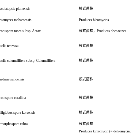
colatopsis plumensis
模式菌株
eptomyces mobaraensis
Produces bleomycins
obispora rosea subsp. Aerata
模式菌株；Produces phenazines
melia terevasa
模式菌株
melia columellifera subsp. Columellifera
模式菌株
adaea tsunoensis
模式菌株
obispora corallina
模式菌株
lliglobosispora koreensis
模式菌株
ymorphospora rubra
模式菌株
Produces kirromycin (= delvomycin,