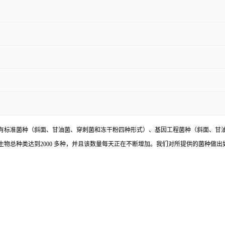
有标准菌种（斜面、甘油菌、穿刺菌和冻干粉四种形式）、基因工程菌种（斜面、甘
物总种类达到2000 多种，并且该数量每天正在不断增加。我们对所提供的菌种做出