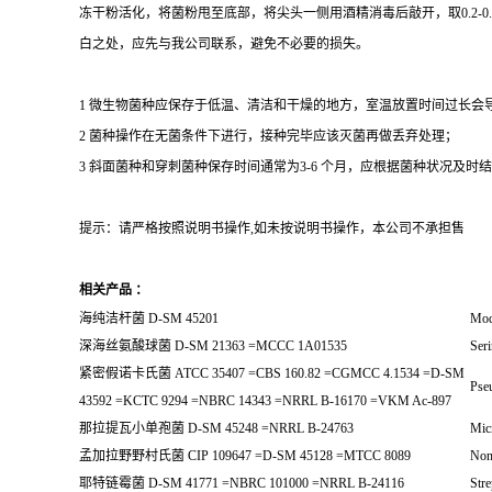
冻干粉活化，将菌粉甩至底部，将尖头一侧用酒精消毒后敲开，取0.2-
白之处，应先与我公司联系，避免不必要的损失。
1 微生物菌种应保存于低温、清洁和干燥的地方，室温放置时间过长会
2 菌种操作在无菌条件下进行，接种完毕应该灭菌再做丢弃处理；
3 斜面菌种和穿刺菌种保存时间通常为3-6 个月，应根据菌种状况及时结转；冻
提示：请严格按照说明书操作,如未按说明书操作，本公司不承担售
相关产品 ：
海纯洁杆菌 D-SM 45201
Mod
深海丝氨酸球菌 D-SM 21363 =MCCC 1A01535
Seri
紧密假诺卡氏菌 ATCC 35407 =CBS 160.82 =CGMCC 4.1534 =D-SM
Pse
43592 =KCTC 9294 =NBRC 14343 =NRRL B-16170 =VKM Ac-897
那拉提瓦小单孢菌 D-SM 45248 =NRRL B-24763
Mic
孟加拉野野村氏菌 CIP 109647 =D-SM 45128 =MTCC 8089
Non
耶特链霉菌 D-SM 41771 =NBRC 101000 =NRRL B-24116
Stre