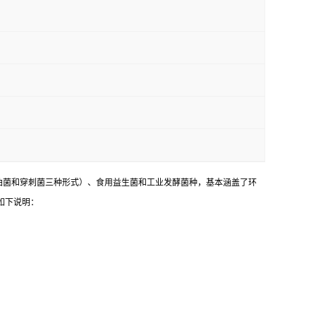
油菌和穿刺菌三种形式）、食用益生菌和工业发酵菌种，基本涵盖了环
如下说明：