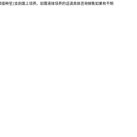
全部接种至2支斜面上培养。如需液体培养的话请具体咨询销售如果有不明