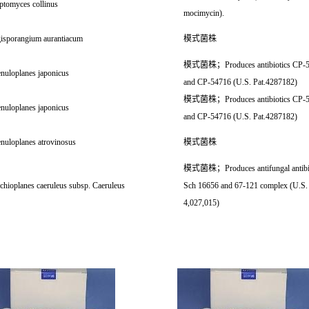
ptomyces collinus
mocimycin).
gisporangium aurantiacum
模式菌株
模式菌株；Produces antibiotics CP-
nuloplanes japonicus
and CP-54716 (U.S. Pat.4287182)
模式菌株；Produces antibiotics CP-
nuloplanes japonicus
and CP-54716 (U.S. Pat.4287182)
nuloplanes atrovinosus
模式菌株
模式菌株；Produces antifungal antibi
chioplanes caeruleus subsp. Caeruleus
Sch 16656 and 67-121 complex (U.S. 
4,027,015)