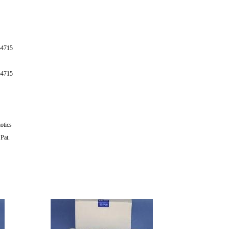
54715
54715
otics
Pat.