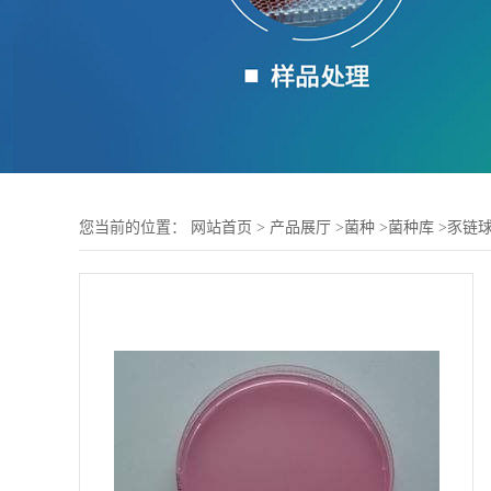
您当前的位置：
网站首页
>
产品展厅
>
菌种
>
菌种库
>
豕链球菌