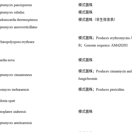
eptomyces paucisporeus
模式菌株
eptomyces rubidus
模式菌株
udonocardia thermospinosa
模式菌株（非生效发表）
ptomyces aureoverticillatus
模式菌株；Produces erythromycins A
charopolyspora erythraea
B；Genome sequence: AM420293
ardia nova
模式菌株
模式菌株；Produces cinnamycin and
eptomyces cinnamoneus
fungichromin
ptomyces mobaraensis
模式菌株；Produces piericidins
donia sputi
noplanes utahensis
模式菌株
ptomyces amritsarensis