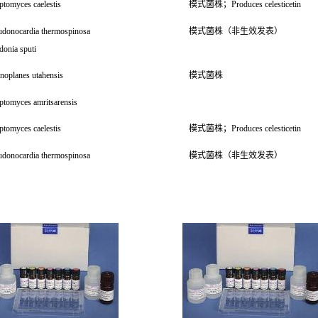
ptomyces caelestis
模式菌株；Produces celesticetin
udonocardia thermospinosa
模式菌株（非生效发表）
donia sputi
noplanes utahensis
模式菌株
ptomyces amritsarensis
ptomyces caelestis
模式菌株；Produces celesticetin
udonocardia thermospinosa
模式菌株（非生效发表）