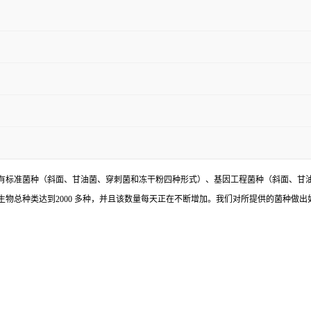
有标准菌种（斜面、甘油菌、穿刺菌和冻干粉四种形式）、基因工程菌种（斜面、甘
物总种类达到2000 多种，并且该数量每天正在不断增加。我们对所提供的菌种做出