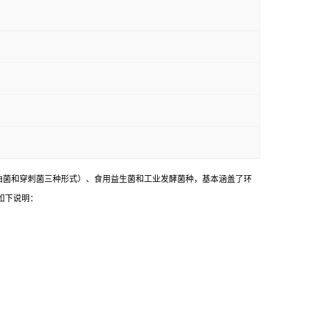
油菌和穿刺菌三种形式）、食用益生菌和工业发酵菌种，基本涵盖了环
如下说明：