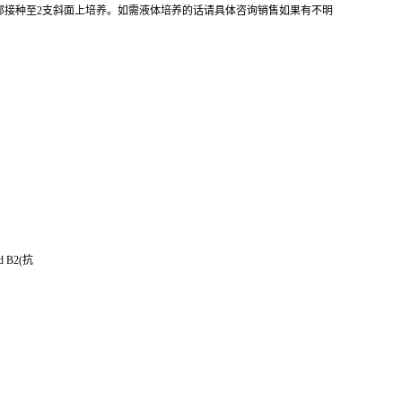
全部接种至2支斜面上培养。如需液体培养的话请具体咨询销售如果有不明
d B2(抗