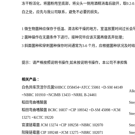
冻干粉活化，将菌粉甩至底部，将尖头一侧用酒精消毒后敲开，取0.2-
白之处，应先与我公司联系，避免不必要的损失。
1 微生物菌种应保存于低温、清洁和干燥的地方，室温放置时间过长会
2 菌种操作在无菌条件下进行，接种完毕应该灭菌再做丢弃处理；
3 斜面菌种和穿刺菌种保存时间通常为3-6 个月，应根据菌种状况及时结转；冻
提示：请严格按照说明书操作,如未按说明书操作，本公司不承担售
相关产品 ：
白色异库茨涅尔氏菌SHBCC D58454=ATCC 55061 =D-SM 44149
Allo
=NBRC 101910 =NCIMB 13433 =NRRL B-24461
稻田弯曲嗜酸菌
Stre
稻田弯曲嗜酸菌 BCRC 16837 =CIP 109342 =D-SM 45098 =JCM
Stre
13271 =KCTC 19220
官渡链霉菌 JCM 13274 =CIP 109258 =NBRC 102070
Str
阳陵链霉菌 CIP 109248 =JCM 13275 =NBRC 102071
Str