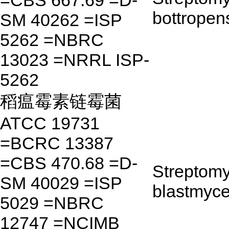
=CBS 667.69 =D-
bottropen
SM 40262 =ISP
5262 =NBRC
13023 =NRRL ISP-
5262
稻瘟霉素链霉菌
ATCC 19731
=BCRC 13387
=CBS 470.68 =D-
Streptom
SM 40029 =ISP
blastmyce
5029 =NBRC
12747 =NCIMB