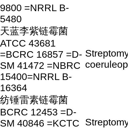
9800 =NRRL B-
5480
天蓝李紫链霉菌
ATCC 43681
Streptom
=BCRC 16857 =D-
coeruleo
SM 41472 =NBRC
15400=NRRL B-
16364
纺锤雷素链霉菌
BCRC 12453 =D-
Streptom
SM 40846 =KCTC