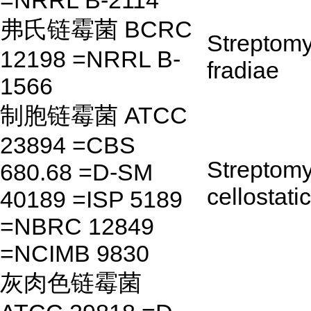
=NRRL B-2114
弗氏链霉菌 BCRC
Streptom
12198 =NRRL B-
fradiae
1566
制胞链霉菌 ATCC
23894 =CBS
Streptom
680.68 =D-SM
cellostati
40189 =ISP 5189
=NBRC 12849
=NCIMB 9830
灰肉色链霉菌