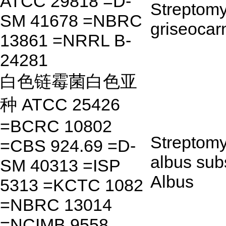
ATCC 29818 =D-
Streptom
SM 41678 =NBRC
griseocar
13861 =NRRL B-
24281
白色链霉菌白色亚
种 ATCC 25426
=BCRC 10802
Streptom
=CBS 924.69 =D-
albus sub
SM 40313 =ISP
Albus
5313 =KCTC 1082
=NBRC 13014
=NCIMB 9558