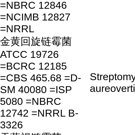
=NBRC 12846
=NCIMB 12827
=NRRL
金黄回旋链霉菌
ATCC 19726
=BCRC 12185
Streptom
=CBS 465.68 =D-
aureoverti
SM 40080 =ISP
5080 =NBRC
12742 =NRRL B-
3326