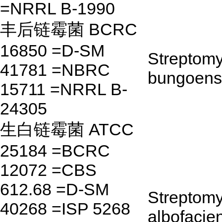
=NRRL B-1990
丰后链霉菌 BCRC
16850 =D-SM
Streptom
41781 =NBRC
bungoens
15711 =NRRL B-
24305
生白链霉菌 ATCC
25184 =BCRC
12072 =CBS
612.68 =D-SM
Streptom
40268 =ISP 5268
albofacie