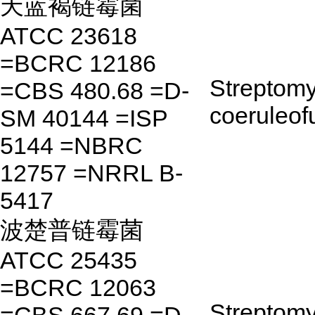
天蓝褐链霉菌
ATCC 23618
=BCRC 12186
Streptom
=CBS 480.68 =D-
coeruleof
SM 40144 =ISP
5144 =NBRC
12757 =NRRL B-
5417
波楚普链霉菌
ATCC 25435
=BCRC 12063
Streptom