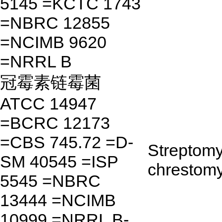
5145 =KCTC 1743
=NBRC 12855
=NCIMB 9620
=NRRL B
冠霉素链霉菌
ATCC 14947
=BCRC 12173
=CBS 745.72 =D-
Streptom
SM 40545 =ISP
chrestomy
5545 =NBRC
13444 =NCIMB
10999 =NRRL B-