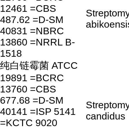
12461 =CBS
Streptom
487.62 =D-SM
abikoensi
40831 =NBRC
13860 =NRRL B-
1518
纯白链霉菌 ATCC
19891 =BCRC
13760 =CBS
677.68 =D-SM
Streptom
40141 =ISP 5141
candidus
=KCTC 9020