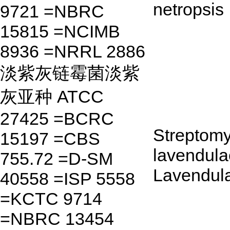
netropsis
9721 =NBRC
15815 =NCIMB
8936 =NRRL 2886
淡紫灰链霉菌淡紫
灰亚种 ATCC
27425 =BCRC
Streptom
15197 =CBS
lavendula
755.72 =D-SM
Lavendul
40558 =ISP 5558
=KCTC 9714
=NBRC 13454