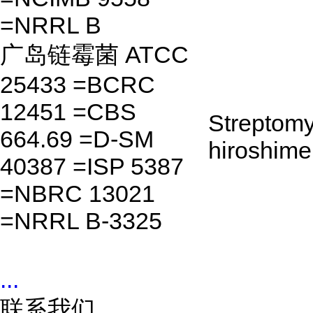
=NRRL B
广岛链霉菌 ATCC
25433 =BCRC
12451 =CBS
Streptom
664.69 =D-SM
hiroshime
40387 =ISP 5387
=NBRC 13021
=NRRL B-3325
...
联系我们