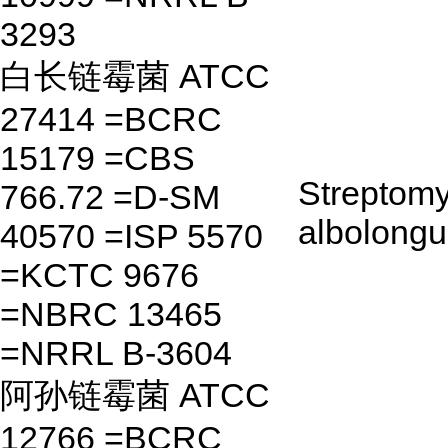
3293
白长链霉菌 ATCC
27414 =BCRC
15179 =CBS
Streptom
766.72 =D-SM
albolongu
40570 =ISP 5570
=KCTC 9676
=NBRC 13465
=NRRL B-3604
阿孙链霉菌 ATCC
12766 =BCRC