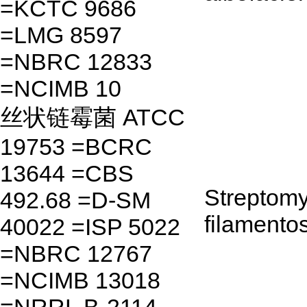
=KCTC 9686
=LMG 8597
=NBRC 12833
=NCIMB 10
丝状链霉菌 ATCC
19753 =BCRC
13644 =CBS
Streptom
492.68 =D-SM
filamento
40022 =ISP 5022
=NBRC 12767
=NCIMB 13018