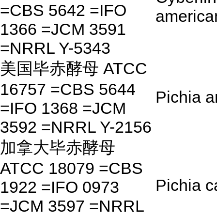
=CBS 5642 =IFO
america
1366 =JCM 3591
=NRRL Y-5343
美国毕赤酵母 ATCC
16757 =CBS 5644
Pichia 
=IFO 1368 =JCM
3592 =NRRL Y-2156
加拿大毕赤酵母
ATCC 18079 =CBS
Pichia 
1922 =IFO 0973
=JCM 3597 =NRRL