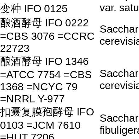
var. sat
变种 IFO 0125
酿酒酵母 IFO 0222
Saccha
=CBS 3076 =CCRC
cerevisi
22723
酿酒酵母 IFO 1346
Saccha
=ATCC 7754 =CBS
cerevisi
1368 =NCYC 79
=NRRL Y-977
扣囊复膜孢酵母 IFO
Sacchar
0103 =JCM 7610
fibuliger
=HUT 7206