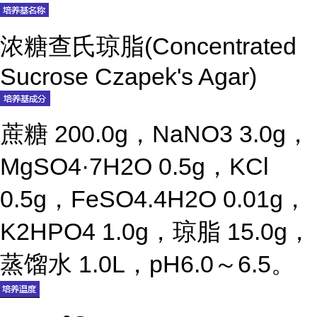
浓糖查氏琼脂(Concentrated
Sucrose Czapek's Agar)
蔗糖 200.0g，NaNO3 3.0g，
MgSO4·7H2O 0.5g，KCl
0.5g，FeSO4.4H2O 0.01g，
K2HPO4 1.0g，琼脂 15.0g，
蒸馏水 1.0L，pH6.0～6.5。