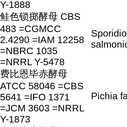
Y-1888
鲑色锁掷酵母 CBS
483 =CGMCC
Sporidi
2.4290 =IAM 12258
salmoni
=NBRC 1035
=NRRL Y-5478
费比恩毕赤酵母
ATCC 58046 =CBS
Pichia f
5641 =IFO 1371
=JCM 3603 =NRRL
Y-1873