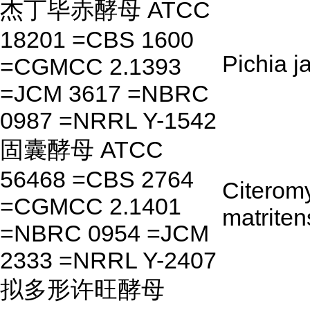
杰丁毕赤酵母 ATCC
18201 =CBS 1600
Pichia ja
=CGMCC 2.1393
=JCM 3617 =NBRC
0987 =NRRL Y-1542
固囊酵母 ATCC
56468 =CBS 2764
Citerom
=CGMCC 2.1401
matriten
=NBRC 0954 =JCM
2333 =NRRL Y-2407
拟多形许旺酵母