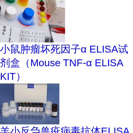
小鼠肿瘤坏死因子α ELISA试
剂盒（Mouse TNF-α ELISA
KIT）
羊小反刍兽疫病毒抗体ELISA