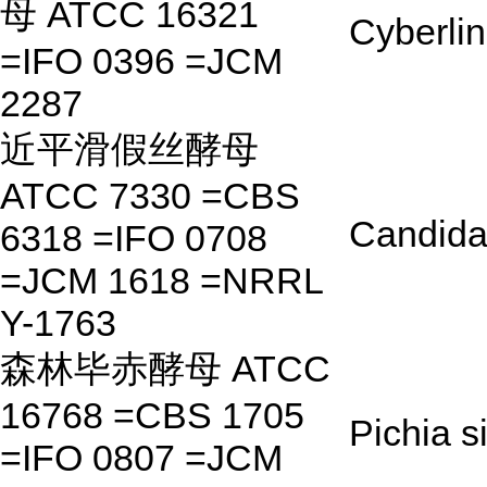
母 ATCC 16321
Cyberlin
=IFO 0396 =JCM
2287
近平滑假丝酵母
ATCC 7330 =CBS
Candida
6318 =IFO 0708
=JCM 1618 =NRRL
Y-1763
森林毕赤酵母 ATCC
16768 =CBS 1705
Pichia si
=IFO 0807 =JCM