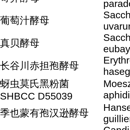
parad
Sacc
葡萄汁酵母
uvar
Sacc
真贝酵母
euba
Eryth
长谷川赤担孢酵母
hase
蚜虫莫氏黑粉菌
Moes
aphid
SHBCC D55039
Hanse
季也蒙有孢汉逊酵母
guilli