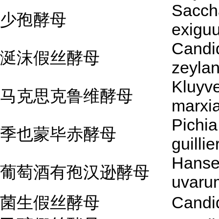
Sacch
少孢酵母
exigu
Candi
涎沫假丝酵母
zeyla
Kluyv
马克思克鲁维酵母
marxi
Pichia
季也蒙毕赤酵母
guilli
Hanse
葡萄酒有孢汉逊酵母
uvaru
菌生假丝酵母
Candid