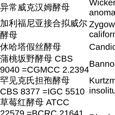
Wicke
异常威克汉姆酵母
anoma
加利福尼亚接合拟威尔
Zygowi
califor
酵母
休哈塔假丝酵母
Candi
蒲桃坂野酵母 CBS
Bannoa
9040 =CGMCC 2.2394
罕见克氏担孢酵母
Kurtz
insolit
CBS 8377 =IGC 5510
草莓红酵母 ATCC
22579 =BCRC 21641