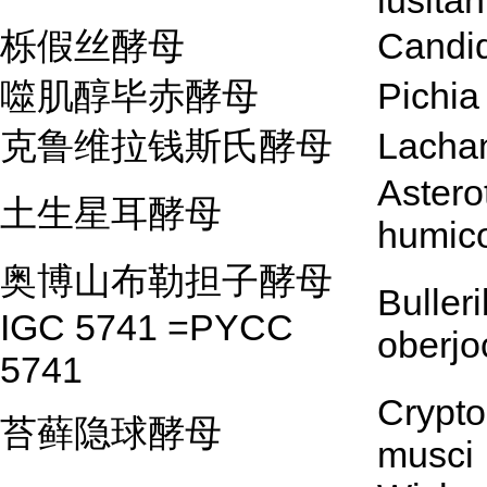
lusita
栎假丝酵母
Candi
噬肌醇毕赤酵母
Pichia
克鲁维拉钱斯氏酵母
Lachan
Astero
土生星耳酵母
humic
奥博山布勒担子酵母
Buller
IGC 5741 =PYCC
oberj
5741
Crypt
苔藓隐球酵母
musci