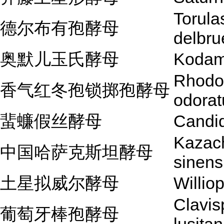
Torula
德尔布有孢酵母
delbru
奥默儿玉氏酵母
Kodam
Rhodos
香气红冬孢锁掷孢酵母
odorat
蜚蠊假丝酵母
Candid
Kazac
中国哈萨克斯坦酵母
sinens
土星拟威尔酵母
Willio
Clavis
葡萄牙棒孢酵母