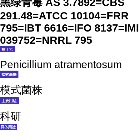
黑绿青霉 AS 3.7892=CBS
291.48=ATCC 10104=FRR
795=IBT 6616=IFO 8137=IMI
039752=NRRL 795
Penicillium atramentosum
模式菌株
科研