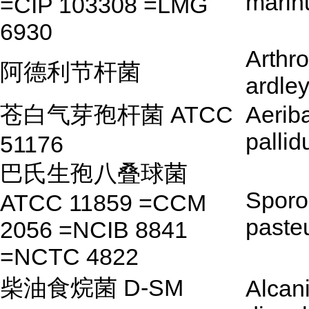
marin
=CIP 103308 =LMG
6930
Arthr
阿德利节杆菌
ardle
苍白气芽孢杆菌 ATCC
Aeriba
pallid
51176
巴氏生孢八叠球菌
Sporo
ATCC 11859 =CCM
pasteu
2056 =NCIB 8841
=NCTC 4822
柴油食烷菌 D-SM
Alcan