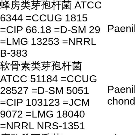
蜂房类芽孢杆菌 ATCC
6344 =CCUG 1815
Paenib
=CIP 66.18 =D-SM 29
=LMG 13253 =NRRL
B-383
软骨素类芽孢杆菌
ATCC 51184 =CCUG
Paeni
28527 =D-SM 5051
chond
=CIP 103123 =JCM
9072 =LMG 18040
=NRRL NRS-1351