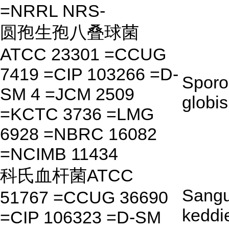
=NRRL NRS-
圆孢生孢八叠球菌
ATCC 23301 =CCUG
7419 =CIP 103266 =D-
Sporo
SM 4 =JCM 2509
globi
=KCTC 3736 =LMG
6928 =NBRC 16082
=NCIMB 11434
科氏血杆菌ATCC
Sangu
51767 =CCUG 36690
keddie
=CIP 106323 =D-SM