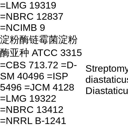
=LMG 19319
=NBRC 12837
=NCIMB 9
淀粉酶链霉菌淀粉
酶亚种 ATCC 3315
=CBS 713.72 =D-
Streptom
SM 40496 =ISP
diastatic
5496 =JCM 4128
Diastatic
=LMG 19322
=NBRC 13412
=NRRL B-1241