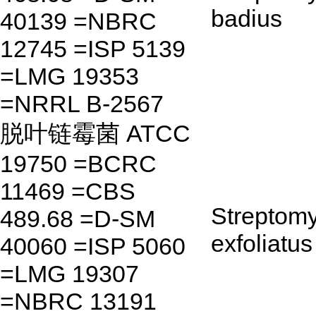
badius
40139 =NBRC
12745 =ISP 5139
=LMG 19353
=NRRL B-2567
脱叶链霉菌 ATCC
19750 =BCRC
11469 =CBS
Streptom
489.68 =D-SM
exfoliatus
40060 =ISP 5060
=LMG 19307
=NBRC 13191