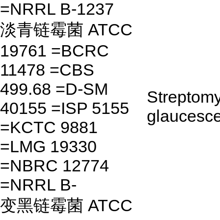
=NRRL B-1237
淡青链霉菌 ATCC
19761 =BCRC
11478 =CBS
499.68 =D-SM
Streptom
40155 =ISP 5155
glaucesc
=KCTC 9881
=LMG 19330
=NBRC 12774
=NRRL B-
变黑链霉菌 ATCC