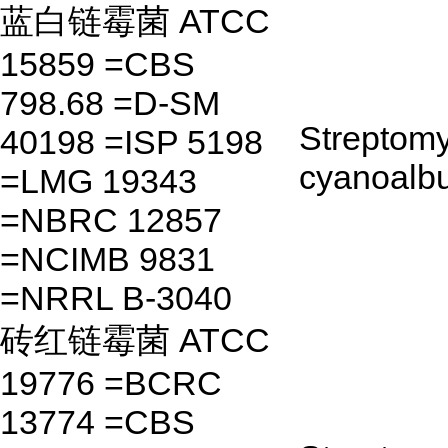
蓝白链霉菌 ATCC
15859 =CBS
798.68 =D-SM
Streptom
40198 =ISP 5198
cyanoalb
=LMG 19343
=NBRC 12857
=NCIMB 9831
=NRRL B-3040
砖红链霉菌 ATCC
19776 =BCRC
13774 =CBS