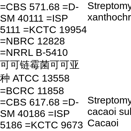
Streptom
=CBS 571.68 =D-
xanthoch
SM 40111 =ISP
5111 =KCTC 19954
=NBRC 12828
=NRRL B-5410
可可链霉菌可可亚
种 ATCC 13558
=BCRC 11858
Streptom
=CBS 617.68 =D-
cacaoi su
SM 40186 =ISP
Cacaoi
5186 =KCTC 9673