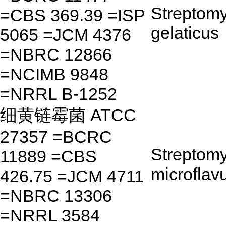
Streptom
=CBS 369.39 =ISP
gelaticus
5065 =JCM 4376
=NBRC 12866
=NCIMB 9848
=NRRL B-1252
细黄链霉菌 ATCC
27357 =BCRC
Streptom
11889 =CBS
microflav
426.75 =JCM 4711
=NBRC 13306
=NRRL 3584