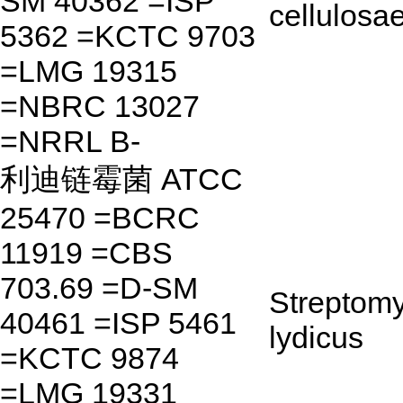
SM 40362 =ISP
cellulosa
5362 =KCTC 9703
=LMG 19315
=NBRC 13027
=NRRL B-
利迪链霉菌 ATCC
25470 =BCRC
11919 =CBS
703.69 =D-SM
Streptom
40461 =ISP 5461
lydicus
=KCTC 9874
=LMG 19331