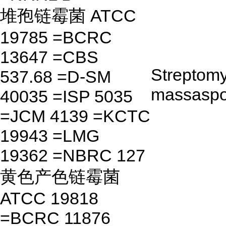
堆孢链霉菌 ATCC
19785 =BCRC
13647 =CBS
Streptom
537.68 =D-SM
massaspo
40035 =ISP 5035
=JCM 4139 =KCTC
19943 =LMG
19362 =NBRC 127
黄色产色链霉菌
ATCC 19818
=BCRC 11876