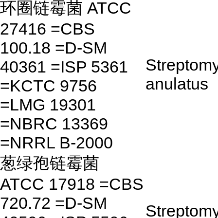
环圈链霉菌 ATCC
27416 =CBS
100.18 =D-SM
Streptom
40361 =ISP 5361
anulatus
=KCTC 9756
=LMG 19301
=NBRC 13369
=NRRL B-2000
葱绿孢链霉菌
ATCC 17918 =CBS
720.72 =D-SM
Streptom