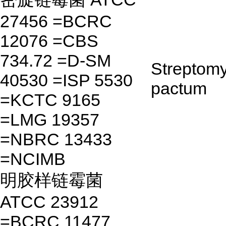
27456 =BCRC
12076 =CBS
734.72 =D-SM
Streptom
40530 =ISP 5530
pactum
=KCTC 9165
=LMG 19357
=NBRC 13433
=NCIMB
明胶样链霉菌
ATCC 23912
=BCRC 11477