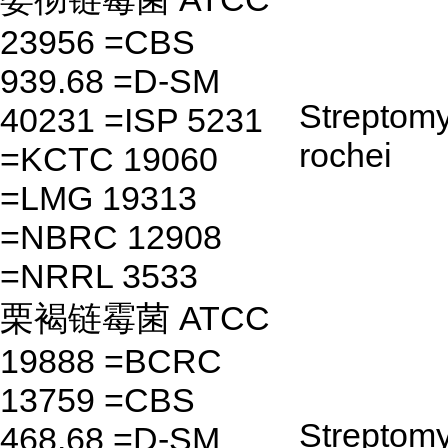
23956 =CBS
939.68 =D-SM
Streptom
40231 =ISP 5231
rochei
=KCTC 19060
=LMG 19313
=NBRC 12908
=NRRL 3533
栗褐链霉菌 ATCC
19888 =BCRC
13759 =CBS
Streptom
468.68 =D-SM