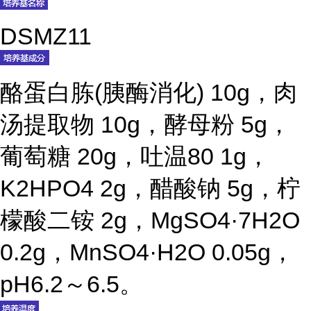
DSMZ11
酪蛋白胨(胰酶消化) 10g，肉
汤提取物 10g，酵母粉 5g，
葡萄糖 20g，吐温80 1g，
K2HPO4 2g，醋酸钠 5g，柠
檬酸二铵 2g，MgSO4·7H2O
0.2g，MnSO4·H2O 0.05g，
pH6.2～6.5。