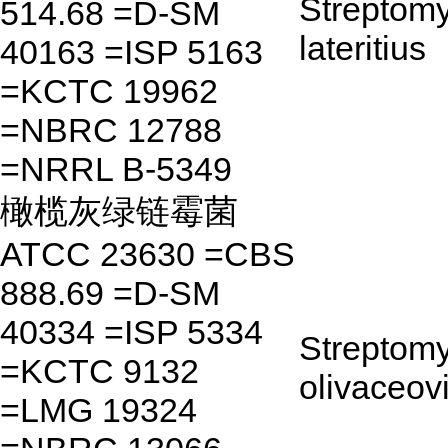
Streptom
514.68 =D-SM
lateritius
40163 =ISP 5163
=KCTC 19962
=NBRC 12788
=NRRL B-5349
橄榄灰绿链霉菌
ATCC 23630 =CBS
888.69 =D-SM
40334 =ISP 5334
Streptom
=KCTC 9132
olivaceovi
=LMG 19324