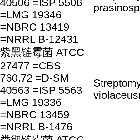
40506 =ISP 5506
prasinosp
=LMG 19346
=NBRC 13419
=NRRL B-12431
紫黑链霉菌 ATCC
27477 =CBS
760.72 =D-SM
Streptom
40563 =ISP 5563
violaceus
=LMG 19336
=NBRC 13459
=NRRL B-1476
娄彻链霉菌 ATCC