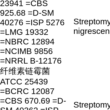
23941 =CBS
925.68 =D-SM
Streptom
40276 =ISP 5276
nigrescen
=LMG 19332
=NBRC 12894
=NCIMB 9856
=NRRL B-12176
纤维素链霉菌
ATCC 25439
=BCRC 12087
=CBS 670.69 =D-
Streptom