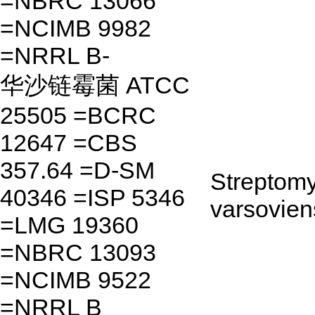
=NBRC 13066
=NCIMB 9982
=NRRL B-
华沙链霉菌 ATCC
25505 =BCRC
12647 =CBS
357.64 =D-SM
Streptom
40346 =ISP 5346
varsovien
=LMG 19360
=NBRC 13093
=NCIMB 9522
=NRRL B