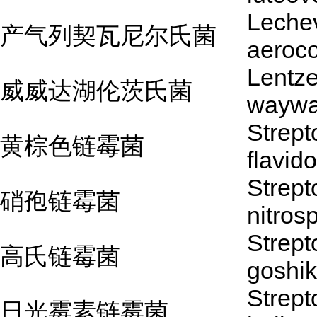
Lechev
产气列契瓦尼尔氏菌
aeroc
Lentz
威威达湖伦茨氏菌
waywa
Strep
黄棕色链霉菌
flavid
Strep
硝孢链霉菌
nitros
Strep
高氏链霉菌
goshik
Strep
日光霉素链霉菌