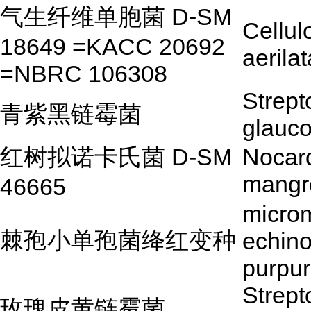
气生纤维单胞菌 D-SM
Cellu
18649 =KACC 20692
aerilat
=NBRC 106308
Strep
青紫黑链霉菌
glauco
红树拟诺卡氏菌 D-SM
Nocard
mangr
46665
micro
棘孢小单孢菌绛红变种
echino
purpu
Strep
玫瑰皮黄链霉菌