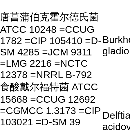
唐菖蒲伯克霍尔德氏菌
ATCC 10248 =CCUG
Burkh
1782 =CIP 105410 =D-
gladiol
SM 4285 =JCM 9311
=LMG 2216 =NCTC
12378 =NRRL B-792
食酸戴尔福特菌 ATCC
15668 =CCUG 12692
=CGMCC 1.3173 =CIP
Delfti
103021 =D-SM 39
acido