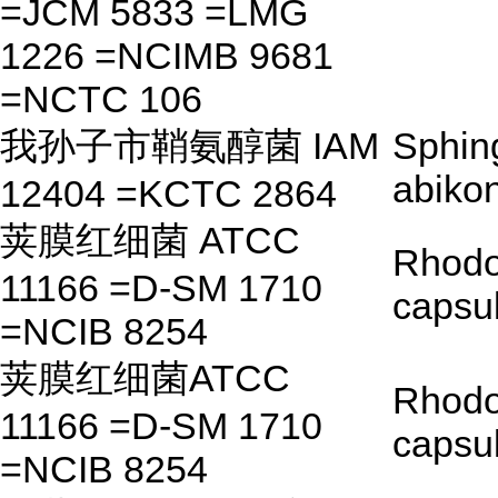
=JCM 5833 =LMG
1226 =NCIMB 9681
=NCTC 106
我孙子市鞘氨醇菌 IAM
Sphin
abiko
12404 =KCTC 2864
荚膜红细菌 ATCC
Rhodo
11166 =D-SM 1710
capsu
=NCIB 8254
荚膜红细菌ATCC
Rhodo
11166 =D-SM 1710
capsu
=NCIB 8254