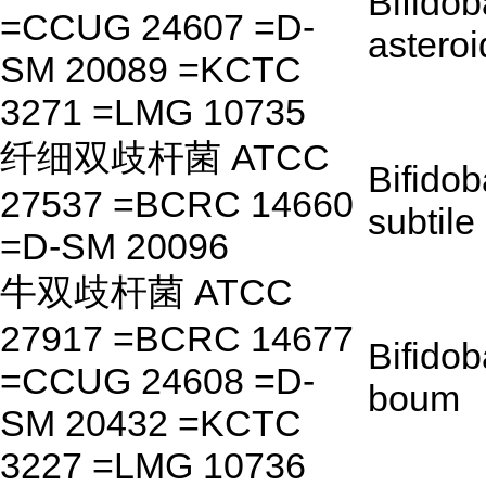
Bifido
=CCUG 24607 =D-
astero
SM 20089 =KCTC
3271 =LMG 10735
纤细双歧杆菌 ATCC
Bifido
27537 =BCRC 14660
subtile
=D-SM 20096
牛双歧杆菌 ATCC
27917 =BCRC 14677
Bifido
=CCUG 24608 =D-
boum
SM 20432 =KCTC
3227 =LMG 10736