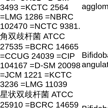
agglom
3493 =KCTC 2564
=LMG 1286 =NBRC
102470 =NCTC 9381.
角双歧杆菌 ATCC
27535 =BCRC 14665
Bifido
=CCUG 24039 =CIP
angula
104167 =D-SM 20098
=JCM 1221 =KCTC
3236 =LMG 11039
星状双歧杆菌 ATCC
25910 =BCRC 14659