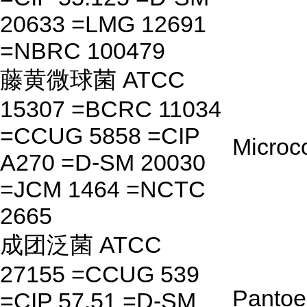
20633 =LMG 12691
=NBRC 100479
藤黄微球菌 ATCC
15307 =BCRC 11034
=CCUG 5858 =CIP
Microc
A270 =D-SM 20030
=JCM 1464 =NCTC
2665
成团泛菌 ATCC
27155 =CCUG 539
Pantoe
=CIP 57.51 =D-SM