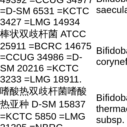
saecul
=D-SM 6531 =KCTC
3427 =LMG 14934
棒状双歧杆菌 ATCC
25911 =BCRC 14675
Bifido
=CCUG 34986 =D-
coryne
SM 20216 =KCTC
3233 =LMG 18911.
嗜酸热双歧杆菌嗜酸
Bifido
热亚种 D-SM 15837
therma
=KCTC 5850 =LMG
subsp.