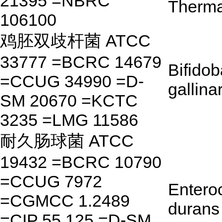
21395 =NBRC
Therma
106100
鸡胚双歧杆菌 ATCC
33777 =BCRC 14679
Bifido
=CCUG 34990 =D-
gallin
SM 20670 =KCTC
3235 =LMG 11586
耐久肠球菌 ATCC
19432 =BCRC 10790
=CCUG 7972
Entero
=CGMCC 1.2489
durans
=CIP 55.125 =D-SM