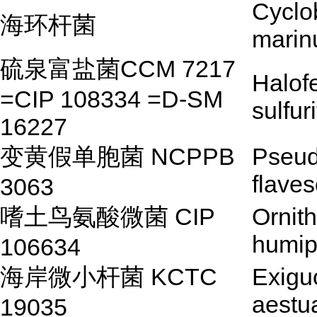
Cyclo
海环杆菌
mari
硫泉富盐菌CCM 7217
Halof
=CIP 108334 =D-SM
sulfur
16227
变黄假单胞菌 NCPPB
Pseu
flave
3063
嗜土鸟氨酸微菌 CIP
Ornit
humip
106634
海岸微小杆菌 KCTC
Exigu
aestua
19035