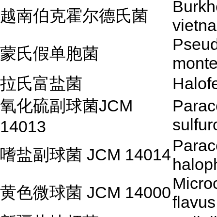
Burkh
越南伯克霍尔德氏菌
vietn
Pseu
蒙氏假单胞菌
montei
拉氏富盐菌
Halofe
氧化硫副球菌JCM
Parac
sulfu
14013
Parac
嗜盐副球菌 JCM 14014
halop
Micro
黄色微球菌 JCM 14000
flavus