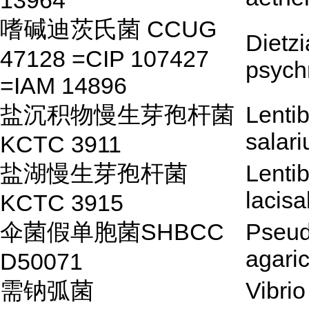
13964
嗜碱迪茨氏菌 CCUG
Dietzi
47128 =CIP 107427
psychr
=IAM 14896
盐沉积物慢生芽孢杆菌
Lentib
salari
KCTC 3911
盐湖慢生芽孢杆菌
Lentib
lacisa
KCTC 3915
伞菌假单胞菌SHBCC
Pseu
agaric
D50071
需钠弧菌
Vibrio