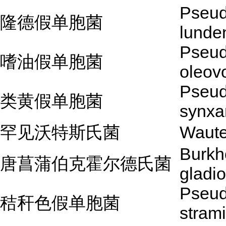
Pseu
隆德假单胞菌
lunde
Pseu
嗜油假单胞菌
oleov
Pseu
类黄假单胞菌
synxa
罕见沃特斯氏菌
Waute
Burkh
唐菖蒲伯克霍尔德氏菌
gladio
Pseu
秸秆色假单胞菌
stram