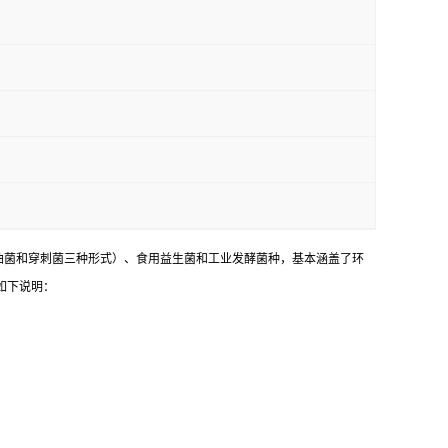
油菌和穿刺菌三种形式）、食用益生菌和工业发酵菌种，基本涵盖了环
如下说明：