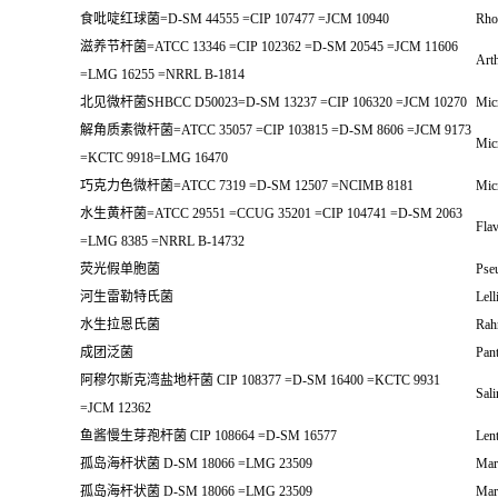
食吡啶红球菌=D-SM 44555 =CIP 107477 =JCM 10940
Rho
滋养节杆菌=ATCC 13346 =CIP 102362 =D-SM 20545 =JCM 11606
Arth
=LMG 16255 =NRRL B-1814
北见微杆菌SHBCC D50023=D-SM 13237 =CIP 106320 =JCM 10270
Mic
解角质素微杆菌=ATCC 35057 =CIP 103815 =D-SM 8606 =JCM 9173
Mic
=KCTC 9918=LMG 16470
巧克力色微杆菌=ATCC 7319 =D-SM 12507 =NCIMB 8181
Mic
水生黄杆菌=ATCC 29551 =CCUG 35201 =CIP 104741 =D-SM 2063
Flav
=LMG 8385 =NRRL B-14732
荧光假单胞菌
Pse
河生雷勒特氏菌
Lell
水生拉恩氏菌
Rahn
成团泛菌
Pan
阿穆尔斯克湾盐地杆菌 CIP 108377 =D-SM 16400 =KCTC 9931
Sal
=JCM 12362
鱼酱慢生芽孢杆菌 CIP 108664 =D-SM 16577
Lent
孤岛海杆状菌 D-SM 18066 =LMG 23509
Mar
孤岛海杆状菌 D-SM 18066 =LMG 23509
Mar