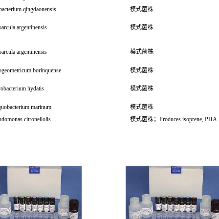
bacterium qingdaonensis
模式菌株
arcula argentinensis
模式菌株
arcula argentinensis
模式菌株
ogeometricum borinquense
模式菌株
obacterium hydatis
模式菌株
guobacterium marinum
模式菌株
domonas citronellolis
模式菌株；Produces isoprene, PHA