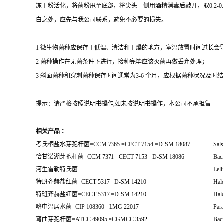
冻干粉活化，将菌粉甩至底部，将尖头一侧用酒精消毒后敲开，取0.2-
白之处，应先与我公司联系，避免不必要的损失。
1 微生物菌种应保存于低温、清洁和干燥的地方，室温放置时间过长会
2 菌种操作在无菌条件下进行，接种完毕应该灭菌再做丢弃处理；
3 斜面菌种和穿刺菌种保存时间通常为3-6 个月，应根据菌种状况及时结转；冻
提示：请严格按照说明书操作,如未按说明书操作，本公司不承担售
相关产品 ：
考氏栖盐水芽孢杆菌=CCM 7365 =CECT 7154 =D-SM 18087
Sals
恰甘诺湖芽孢杆菌=CCM 7371 =CECT 7153 =D-SM 18086
Baci
河生雷勒特氏菌
Lell
特班齐赫盐红菌=CECT 5317 =D-SM 14210
Hal
特班齐赫盐红菌=CECT 5317 =D-SM 14210
Hal
嗜中温居水菌=CIP 108360 =LMG 22017
Para
弯曲芽孢杆菌=ATCC 49095 =CGMCC 3592
Baci