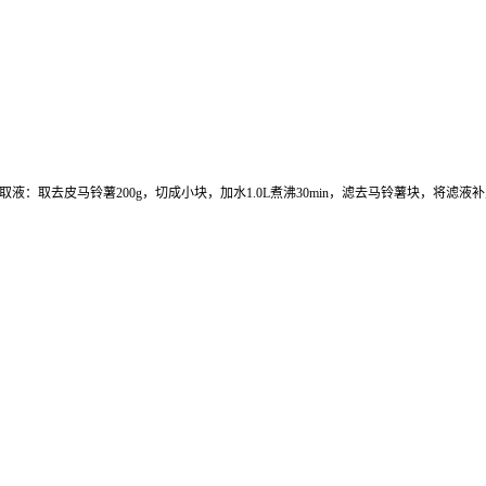
 马铃薯提取液：取去皮马铃薯200g，切成小块，加水1.0L煮沸30min，滤去马铃薯块，将