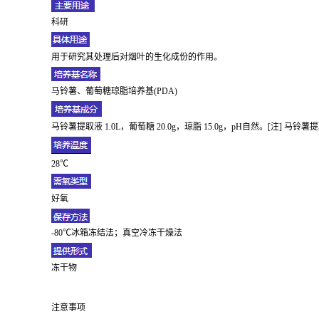
科研
用于研究其处理后对烟叶的生化成份的作用。
马铃薯、葡萄糖琼脂培养基(PDA)
马铃薯提取液 1.0L，葡萄糖 20.0g，琼脂 15.0g，pH自然。[注]
28℃
好氧
-80℃冰箱冻结法；真空冷冻干燥法
冻干物
注意事项