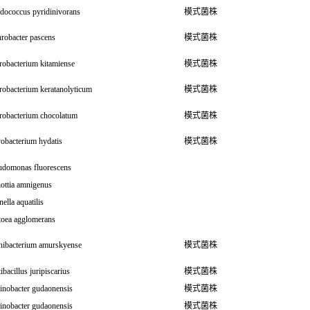
dococcus pyridinivorans
模式菌株
robacter pascens
模式菌株
robacterium kitamiense
模式菌株
robacterium keratanolyticum
模式菌株
robacterium chocolatum
模式菌株
obacterium hydatis
模式菌株
udomonas fluorescens
iottia amnigenus
ella aquatilis
toea agglomerans
inibacterium amurskyense
模式菌株
ibacillus juripiscarius
模式菌株
inobacter gudaonensis
模式菌株
inobacter gudaonensis
模式菌株