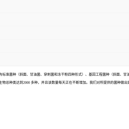
有标准菌种（斜面、甘油菌、穿刺菌和冻干粉四种形式）、基因工程菌种（斜面、甘
物总种类达到2000 多种，并且该数量每天正在不断增加。我们对所提供的菌种做出