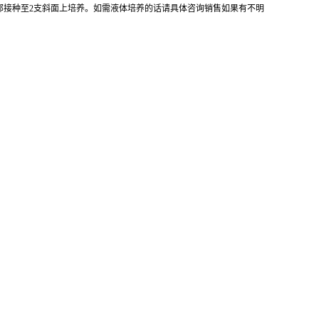
全部接种至2支斜面上培养。如需液体培养的话请具体咨询销售如果有不明