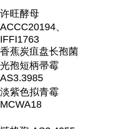
许旺酵母
ACCC20194、
IFFI1763
香蕉炭疽盘长孢菌
光孢短柄帚霉
AS3.3985
淡紫色拟青霉
MCWA18