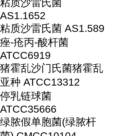
粘质沙雷氏菌
AS1.1652
粘质沙雷氏菌 AS1.589
痤-疮丙-酸杆菌
ATCC6919
猪霍乱沙门氏菌猪霍乱
亚种 ATCC13312
停乳链球菌
ATCC35666
绿脓假单胞菌(绿脓杆
菌) CMCC10104