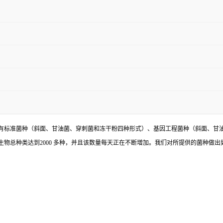
有标准菌种（斜面、甘油菌、穿刺菌和冻干粉四种形式）、基因工程菌种（斜面、甘
物总种类达到2000 多种，并且该数量每天正在不断增加。我们对所提供的菌种做出