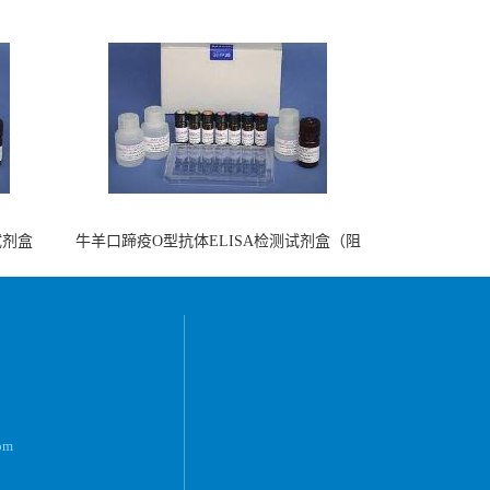
试剂盒
牛羊口蹄疫O型抗体ELISA检测试剂盒（阻
断法）
om