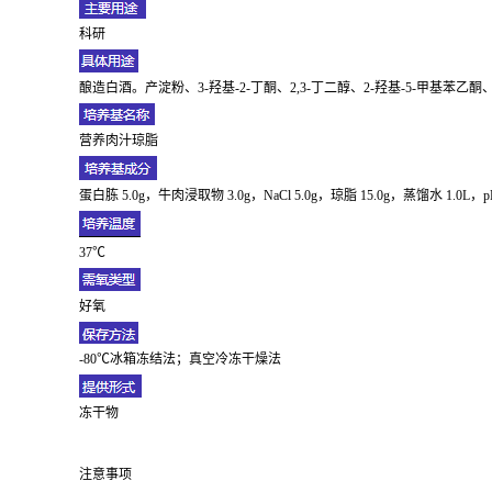
科研
酿造白酒。产淀粉、3-羟基-2-丁酮、2,3-丁二醇、2-羟基-5-甲基苯乙
营养肉汁琼脂
蛋白胨 5.0g，牛肉浸取物 3.0g，NaCl 5.0g，琼脂 15.0g，蒸馏水
37℃
好氧
-80℃冰箱冻结法；真空冷冻干燥法
冻干物
注意事项