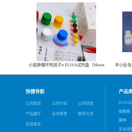
小鼠肿瘤坏死因子α ELISA试剂盒（Mouse
羊小反刍
TNF-α ELISA KIT）
快捷导航
产品
ELIS
公司首页
公司介绍
公司动态
细胞株
产品展厅
证书荣誉
联系方式
菌种
在线留言
生化试