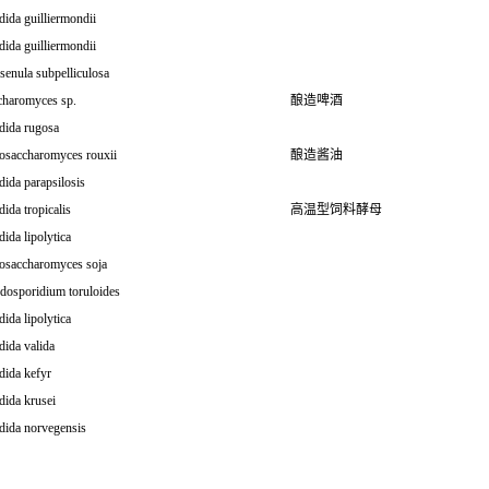
ida guilliermondii
ida guilliermondii
enula subpelliculosa
charomyces sp.
酿造啤酒
dida rugosa
osaccharomyces rouxii
酿造酱油
ida parapsilosis
ida tropicalis
高温型饲料酵母
ida lipolytica
osaccharomyces soja
dosporidium toruloides
ida lipolytica
ida valida
dida kefyr
dida krusei
dida norvegensis