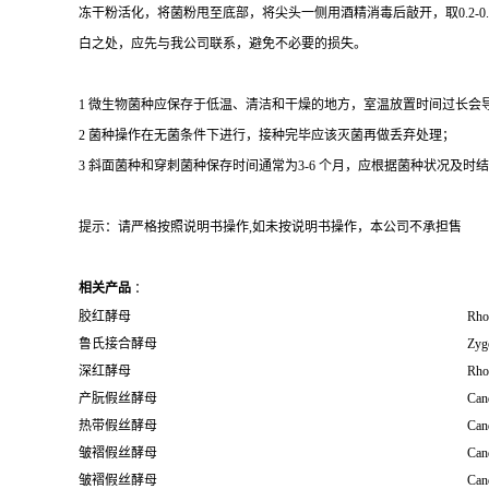
冻干粉活化，将菌粉甩至底部，将尖头一侧用酒精消毒后敲开，取0.2-
白之处，应先与我公司联系，避免不必要的损失。
1 微生物菌种应保存于低温、清洁和干燥的地方，室温放置时间过长会
2 菌种操作在无菌条件下进行，接种完毕应该灭菌再做丢弃处理；
3 斜面菌种和穿刺菌种保存时间通常为3-6 个月，应根据菌种状况及时结转；冻
提示：请严格按照说明书操作,如未按说明书操作，本公司不承担售
相关产品
：
胶红酵母
Rho
鲁氏接合酵母
Zyg
深红酵母
Rho
产朊假丝酵母
Cand
热带假丝酵母
Cand
皱褶假丝酵母
Can
皱褶假丝酵母
Can