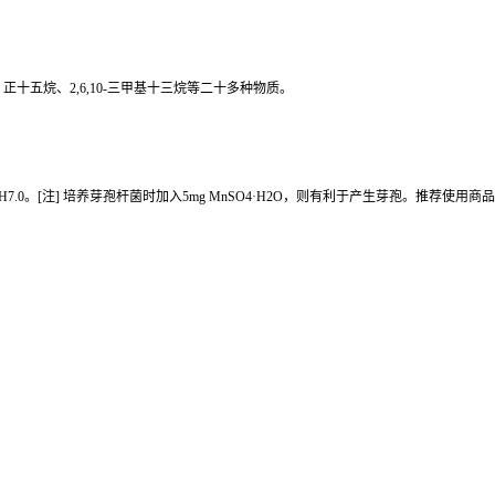
酮、正十五烷、2,6,10-三甲基十三烷等二十多种物质。
 1.0L，pH7.0。[注] 培养芽孢杆菌时加入5mg MnSO4·H2O，则有利于产生芽孢。推荐使