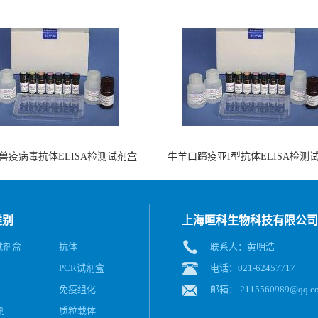
兽疫病毒抗体ELISA检测试剂盒
牛羊口蹄疫亚I型抗体ELISA检测
（酶联免疫法）
（阻断法）
类别
上海晅科生物科技有限公司
A试剂盒
抗体
联系人：黄明浩
PCR试剂盒
电话：021-62457717
免疫组化
邮箱：
2115560989@qq.c
剂
质粒载体