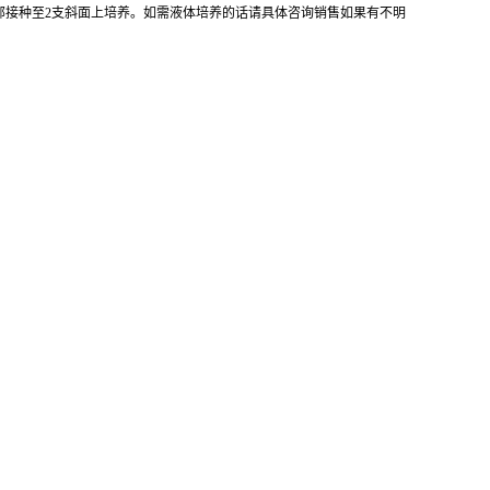
全部接种至2支斜面上培养。如需液体培养的话请具体咨询销售如果有不明