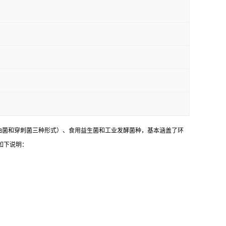
油菌和穿刺菌三种形式）、食用益生菌和工业发酵菌种，基本涵盖了环
如下说明：