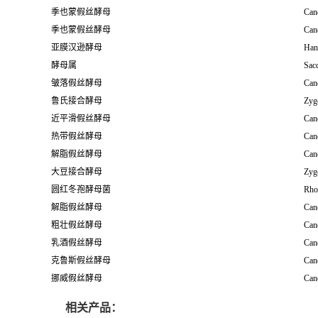
季也蒙假丝酵母
Cand
季也蒙假丝酵母
Cand
亚膜汉逊酵母
Hans
酵母属
Sac
皱落假丝酵母
Can
鲁氏接合酵母
Zyg
近平滑假丝酵母
Cand
热带假丝酵母
Cand
解脂假丝酵母
Cand
大豆接合酵母
Zyg
圆红冬孢酵母菌
Rho
解脂假丝酵母
Cand
粗壮假丝酵母
Cand
乳酒假丝酵母
Can
克鲁斯假丝酵母
Can
挪威假丝酵母
Can
相关产品：