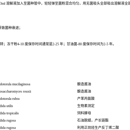
0.3ml 溶解液加入至菌种管中，轻轻弹至菌粉混合均匀，用无菌吸头全部吸出溶解液
导致菌种衰退；
干粉4-10 度保存时间通常是2-25 年；甘油菌-80 度保存时间为2-5 年。
dotorula mucilaginosa
酿造酱油
osaccharomyces rouxii
酿造酱油
dotorula rubra
产苯丙氨酸
ida utilis
生物素测定
ida tropicalis
饲料酵母
dida rugosa
石油脱蜡，产长链酯
dida rugosa
利用正烷烃生产反丁烯二酸