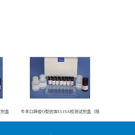
试剂盒
牛羊口蹄疫O型抗体ELISA检测试剂盒（阻
断法）