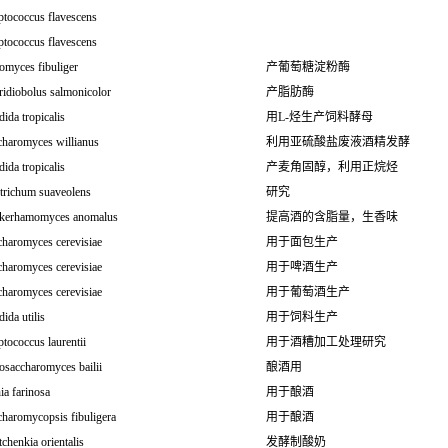
ptococcus flavescens
ptococcus flavescens
omyces fibuliger
产葡萄糖淀粉酶
ridiobolus salmonicolor
产脂肪酶
ida tropicalis
用L-烃生产饲料酵母
charomyces willianus
利用亚硫酸盐废液酒精发酵
ida tropicalis
产麦角固醇，利用正烷烃
trichum suaveolens
研究
kerhamomyces anomalus
提高酒的含脂量，生香味
charomyces cerevisiae
用于面包生产
charomyces cerevisiae
用于啤酒生产
charomyces cerevisiae
用于葡萄酒生产
ida utilis
用于饲料生产
tococcus laurentii
用于酒糟加工处理研究
osaccharomyces bailii
酿酒用
ia farinosa
用于酿酒
charomycopsis fibuligera
用于酿酒
tchenkia orientalis
发酵制酸奶