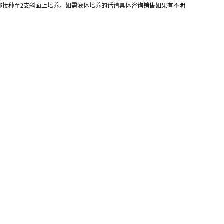
全部接种至2支斜面上培养。如需液体培养的话请具体咨询销售如果有不明