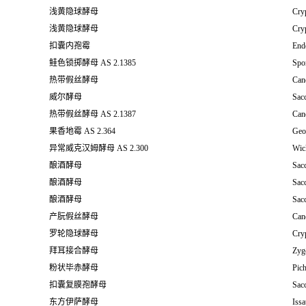
浅黄隐球酵母
Cry
浅黄隐球酵母
Cry
扣囊内孢霉
End
鲑色锁掷酵母 AS 2.1385
Spo
热带假丝酵母
Cand
威尔酵母
Sac
热带假丝酵母 AS 2.1387
Cand
果香地霉 AS 2.364
Geo
异常威克汉姆酵母 AS 2.300
Wic
酿酒酵母
Sac
酿酒酵母
Sac
酿酒酵母
Sac
产朊假丝酵母
Cand
罗轮隐球酵母
Cryp
拜耳接合酵母
Zyg
粉状毕赤酵母
Pich
扣囊复膜孢酵母
Sac
东方伊萨酵母
Issa