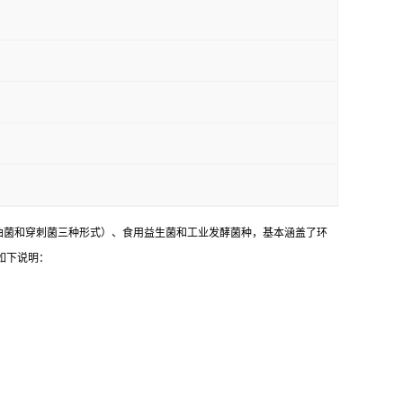
油菌和穿刺菌三种形式）、食用益生菌和工业发酵菌种，基本涵盖了环
如下说明：