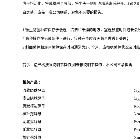
冻干粉活化，将菌粉甩至底部，将尖头一侧用酒精消毒后敲开，取0.2-
白之处，应先与我公司联系，避免不必要的损失。
1 微生物菌种应保存于低温、清洁和干燥的地方，室温放置时间过长会
2 菌种操作在无菌条件下进行，接种完毕应该灭菌再做丢弃处理；
3 斜面菌种和穿刺菌种保存时间通常为3-6 个月，应根据菌种状况及时结转；冻
提示：请严格按照说明书操作,如未按说明书操作，本公司不承担售
相关产品
：
流散隐球酵母
Cryp
浅白隐球酵母
Cry
奥默柯达酵母
Kod
榛针孢酵母
Nem
湖北拟酵母
Pse
湖北拟酵母
Pse
榛针孢酵母
Nem