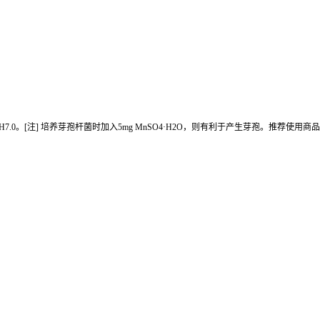
 1.0L，pH7.0。[注] 培养芽孢杆菌时加入5mg MnSO4·H2O，则有利于产生芽孢。推荐使