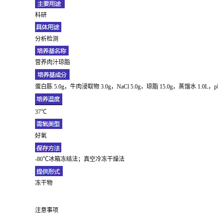
科研
分析检测
营养肉汁琼脂
蛋白胨 5.0g，牛肉浸取物 3.0g，NaCl 5.0g，琼脂 15.0g，蒸馏水
37℃
好氧
-80℃冰箱冻结法；真空冷冻干燥法
冻干物
注意事项