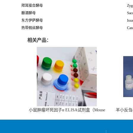
拜耳接合酵母
Zyg
酿酒酵母
Sac
东方伊萨酵母
Issa
热带假丝酵母
Cand
相关产品：
小鼠肿瘤坏死因子α ELISA试剂盒（Mouse
羊小反刍
TNF-α ELISA KIT）