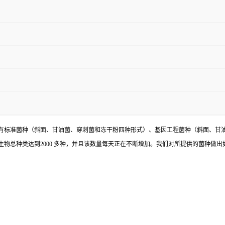
有标准菌种（斜面、甘油菌、穿刺菌和冻干粉四种形式）、基因工程菌种（斜面、甘
物总种类达到2000 多种，并且该数量每天正在不断增加。我们对所提供的菌种做出