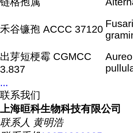
链格孢属
Altern
Fusar
禾谷镰孢 ACCC 37120
grami
出芽短梗霉 CGMCC
Aureo
pullul
3.837
...
联系我们
上海晅科生物科技有限公司
联系人
黄明浩