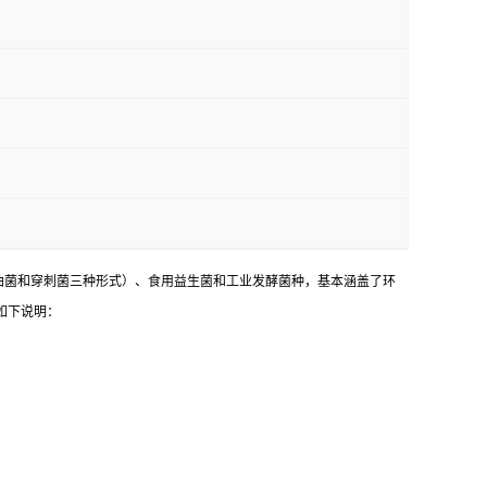
油菌和穿刺菌三种形式）、食用益生菌和工业发酵菌种，基本涵盖了环
如下说明：