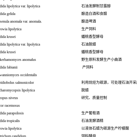
ida lipolytica var. lipolytica
石油发酵制甘露醇
ida gelida
酿造白酒和食醋
senula anomala var. anomala.
酿造啤酒
owia lipolytica
生产饲料
dida krusei
蟠桃香型酵母
ida lipolytica var. lipolytica
石油脱蜡
dida krusei
蟠桃香型酵母
kerhamomyces anomalus
野生原料发酵生产小曲酒
ida fabianii
产饲料
wanniomyces occidentalis
ridiobolus salmonicolor
利用烷烃为碳源，可处理石油开采
haromycopsis lipolytica
脱蜡
zopus niveus
研究、质量控制
or racemosus
ida parapsilosis
生产葡萄酒
ida tropicalis
石油发酵酒精
owia lipolytica
以液体石蜡为碳源生产柠檬酸
trichum candidum
饲料酵母