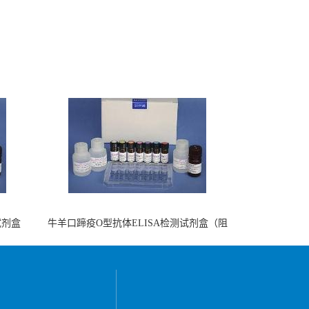
试剂盒
牛羊口蹄疫O型抗体ELISA检测试剂盒（阻
断法）