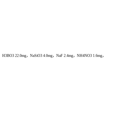
.0mg，H3BO3 22.0mg，NaSiO3 4.0mg，NaF 2.4mg，NH4NO3 1.6mg，