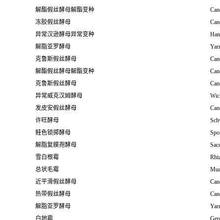
解酯假丝酵母解酯变种
Cand
冻胶假丝酵母
Cand
异常汉逊酵母异常变种
Han
解脂亚罗酵母
Yarr
克鲁斯假丝酵母
Can
解酯假丝酵母解酯变种
Cand
克鲁斯假丝酵母
Can
异常威克汉姆酵母
Wic
发皮安假丝酵母
Cand
许旺酵母
Sch
鲑色锁掷酵母
Spo
解脂复膜孢酵母
Sacc
雪白根霉
Rhi
总状毛霉
Muc
近平滑假丝酵母
Cand
热带假丝酵母
Cand
解脂亚罗酵母
Yarr
白地霉
Geo