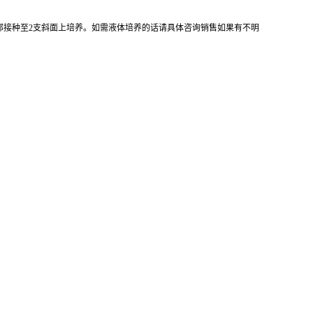
全部接种至2支斜面上培养。如需液体培养的话请具体咨询销售如果有不明