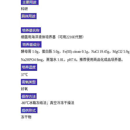
科研
细菌用海洋液体培养基（可用2216E代替）
酵母膏 1.0g，蛋白胨 5.0g，Fe(III) citrate 0.1g，NaCl 19.45g，MgCl2 5
Na2HPO4 8mg，蒸馏水 1.0L，pH7.6。推荐使用商品化成品培养基。
37℃
好氧
-80℃冰箱冻结法；真空冷冻干燥法
冻干物