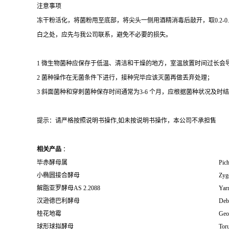
注意事项
冻干粉活化，将菌粉甩至底部，将尖头一侧用酒精消毒后敲开，取0.2-
白之处，应先与我公司联系，避免不必要的损失。
1 微生物菌种应保存于低温、清洁和干燥的地方，室温放置时间过长会
2 菌种操作在无菌条件下进行，接种完毕应该灭菌再做丢弃处理；
3 斜面菌种和穿刺菌种保存时间通常为3-6 个月，应根据菌种状况及时结转；冻
提示：请严格按照说明书操作,如未按说明书操作，本公司不承担售
相关产品
：
毕赤酵母属
Pich
小椭圆接合酵母
Zyg
解脂亚罗酵母AS 2.2088
Yarr
汉逊德巴利酵母
Deb
桂花地霉
Geo
球形球拟酵母
Toru