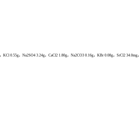
.9g，KCl 0.55g，Na2SO4 3.24g，CaCl2 1.80g，Na2CO3 0.16g，KBr 0.08g，SrCl2 34