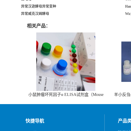
异常汉逊酵母异常变种
Han
异常威克汉姆酵母
Wic
相关产品：
小鼠肿瘤坏死因子α ELISA试剂盒（Mouse
羊小反刍
TNF-α ELISA KIT）
快捷导航
产品