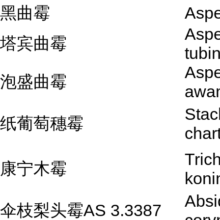
黑曲霉
Aspe
Aspe
塔宾曲霉
tubi
Aspe
泡盛曲霉
awa
Stac
纸葡萄穗霉
char
Tric
康宁木霉
koni
Absi
伞枝梨头霉AS 3.3387