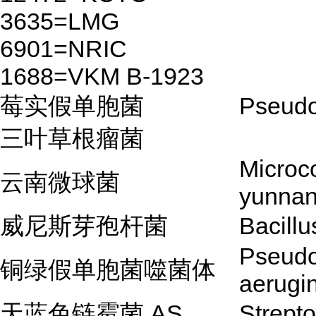
3635=LMG
6901=NRIC
1688=VKM B-1923
莓实假单胞菌
Pseudo
三叶草根瘤菌
Microc
云南微球菌
yunnan
威尼斯芽孢杆菌
Bacillu
Pseud
铜绿假单胞菌噬菌体
aerugi
天蓝色链霉菌 AS
Strept