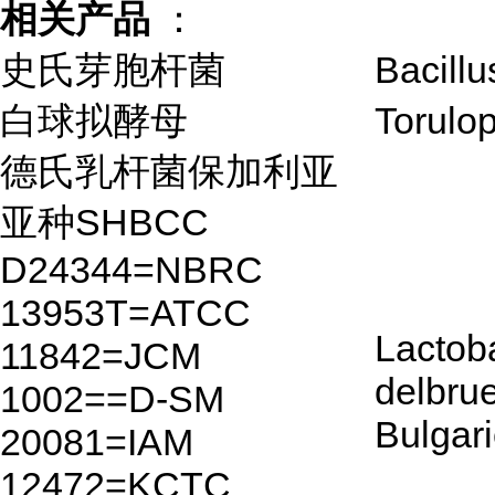
相关产品
：
史氏芽胞杆菌
Bacillu
白球拟酵母
Torulo
德氏乳杆菌保加利亚
亚种SHBCC
D24344=NBRC
13953T=ATCC
Lactoba
11842=JCM
delbrue
1002==D-SM
Bulgar
20081=IAM
12472=KCTC