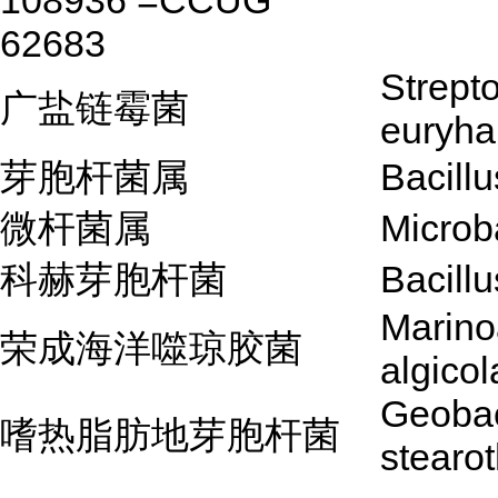
108936 =CCUG
62683
Strept
广盐链霉菌
euryha
芽胞杆菌属
Bacillu
微杆菌属
Microb
科赫芽胞杆菌
Bacillu
Marino
荣成海洋噬琼胶菌
algicol
Geobac
嗜热脂肪地芽胞杆菌
stearo