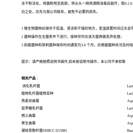
冻干粉活化，将菌粉甩至底部，将尖头一侧用酒精消毒后敲开，取0.2-
白之处，应先与我公司联系，避免不必要的损失。
1 微生物菌种应保存于低温、清洁和干燥的地方，室温放置时间过长会
2 菌种操作在无菌条件下进行，接种完毕应该灭菌再做丢弃处理；
3 斜面菌种和穿刺菌种保存时间通常为3-6 个月，应根据菌种状况及时结转；冻
提示：请严格按照说明书操作,如未按说明书操作，本公司不承担售
相关产品
：
消化乳杆菌
Lact
植物乳杆菌植物亚种
Lact
燕麦状曲霉
Asp
鼠李糖乳杆菌
Lac
栖土曲霉
Aspe
寄生曲霉
Aspe
凝结芽胞杆菌SHBCC D15881
Baci