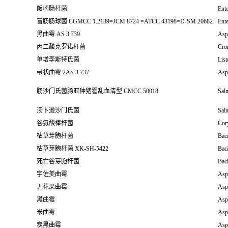
阪崎肠杆菌
Ente
盲肠肠球菌 CGMCC 1.2139=JCM 8724 =ATCC 43198=D-SM 20682
Ent
黑曲霉 AS 3.739
Aspe
丙二酸克罗诺杆菌
Cro
单增李斯特氏菌
Lis
帚状曲霉 2AS 3.737
Aspe
肠沙门氏菌肠亚种猪霍乱血清型 CMCC 50018
Salm
汤卜逊沙门氏菌
Sal
谷氨酸棒杆菌
Cor
枯草芽胞杆菌
Baci
枯草芽胞杆菌 XK-SH-5422
Baci
死亡谷芽胞杆菌
Baci
宇佐美曲霉
Aspe
无花果曲霉
Asp
黑曲霉
Aspe
米曲霉
Aspe
炭黑曲霉
Aspe