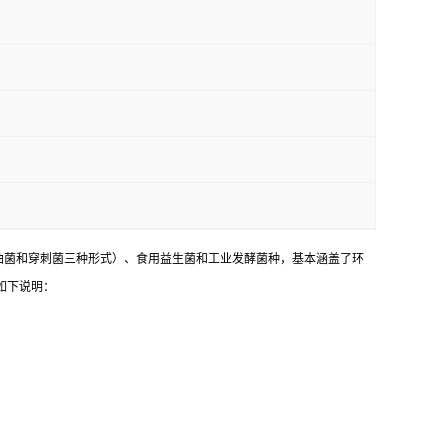
油菌和穿刺菌三种形式）、食用益生菌和工业发酵菌种，基本涵盖了环
如下说明：