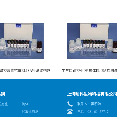
兽疫病毒抗体ELISA检测试剂盒
牛羊口蹄疫亚I型抗体ELISA检测
（酶联免疫法）
（阻断法）
类别
上海晅科生物科技有限公司
A试剂盒
抗体
联系人：黄明浩
PCR试剂盒
电话：021-62457717