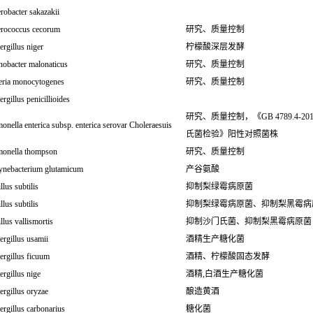
robacter sakazakii
erococcus cecorum
研究、质量控制
rgillus niger
柠檬酸深层发酵
nobacter malonaticus
研究、质量控制
teria monocytogenes
研究、质量控制
rgillus penicillioides
研究、质量控制，《GB 4789.4-20
onella enterica subsp. enterica serovar Choleraesuis
氏菌检验》阳性对照菌株
monella thompson
研究、质量控制
ynebacterium glutamicum
产谷氨酸
llus subtilis
抑制梨绿霉病原菌
llus subtilis
抑制梨绿霉病原菌、抑制梨黑霉病
llus vallismortis
抑制沙门氏菌、抑制梨黑霉病原菌
rgillus usamii
酒精生产糖化菌
ergillus ficuum
酒精、柠檬酸固态发酵
rgillus nige
酒精,白酒生产糖化菌
rgillus oryzae
酿造黄酒
rgillus carbonarius
糖化菌