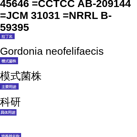
45646 =CCTCC AB-209144
=JCM 31031 =NRRL B-
59395
Gordonia neofelifaecis
模式菌株
科研