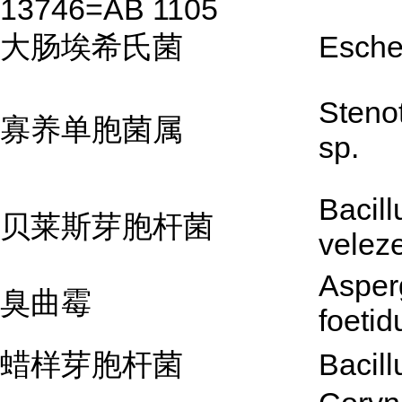
13746=AB 1105
大肠埃希氏菌
Escher
Steno
寡养单胞菌属
sp.
Bacill
贝莱斯芽胞杆菌
velez
Asperg
臭曲霉
foetid
蜡样芽胞杆菌
Bacill