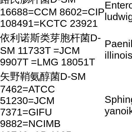
Enter
16688=CCM 8602=CIP
ludwig
108491=KCTC 23921
依利诺斯类芽胞杆菌D-
Paeni
SM 11733T =JCM
illino
9907T =LMG 18051T
矢野鞘氨醇菌D-SM
7462=ATCC
Sphin
51230=JCM
yanoi
7371=GIFU
9882=NCIMB