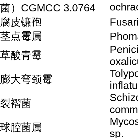
ochra
菌）CGMCC 3.0764
腐皮镰孢
Fusar
茎点霉属
Phoma
Penici
草酸青霉
oxali
Tolyp
膨大弯颈霉
inflat
Schiz
裂褶菌
comm
Mycos
球腔菌属
sp.