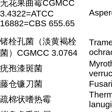
无花果曲霉CGMCC
Asper
3.4322=ATCC
16882=CBS 655.65
锗栓孔菌（淡黄褐栓
Trame
ochra
菌）CGMCC 3.0764
Myrot
疣孢漆斑菌
verruc
藤仓镰刀菌
Fusari
Ther
疏棉状嗜热霉
lanug