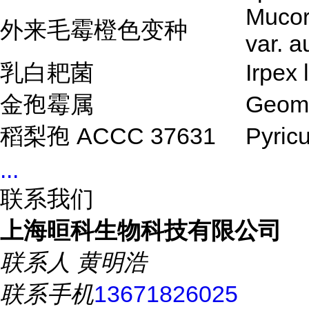
Mucor
外来毛霉橙色变种
var. a
乳白耙菌
Irpex 
金孢霉属
Geomy
稻梨孢 ACCC 37631
Pyricu
...
联系我们
上海晅科生物科技有限公司
联系人
黄明浩
联系手机
13671826025