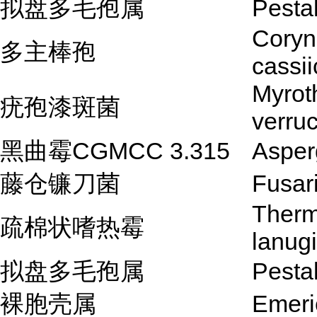
拟盘多毛孢属
Pestal
Coryn
多主棒孢
cassii
Myrot
疣孢漆斑菌
verruc
黑曲霉CGMCC 3.315
Asperg
藤仓镰刀菌
Fusari
Ther
疏棉状嗜热霉
lanug
拟盘多毛孢属
Pestal
裸胞壳属
Emeric