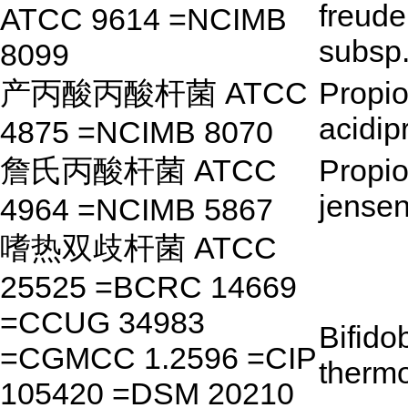
freude
ATCC 9614 =NCIMB
subsp
8099
产丙酸丙酸杆菌 ATCC
Propio
acidip
4875 =NCIMB 8070
詹氏丙酸杆菌 ATCC
Propio
jensen
4964 =NCIMB 5867
嗜热双歧杆菌 ATCC
25525 =BCRC 14669
=CCUG 34983
Bifido
=CGMCC 1.2596 =CIP
therm
105420 =DSM 20210