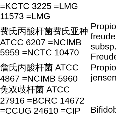
=KCTC 3225 =LMG
11573 =LMG
Propio
费氏丙酸杆菌费氏亚种
freude
ATCC 6207 =NCIMB
subsp
5959 =NCTC 10470
Freude
詹氏丙酸杆菌 ATCC
Propio
jensen
4867 =NCIMB 5960
兔双歧杆菌 ATCC
27916 =BCRC 14672
Bifido
=CCUG 24610 =CIP