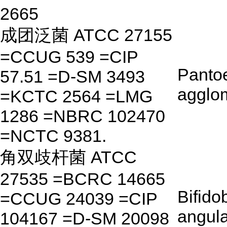
2665
成团泛菌 ATCC 27155
=CCUG 539 =CIP
Panto
57.51 =D-SM 3493
agglo
=KCTC 2564 =LMG
1286 =NBRC 102470
=NCTC 9381.
角双歧杆菌 ATCC
27535 =BCRC 14665
Bifido
=CCUG 24039 =CIP
angul
104167 =D-SM 20098