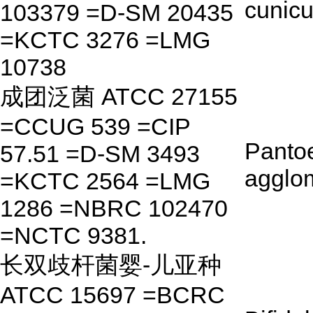
cunicu
103379 =D-SM 20435
=KCTC 3276 =LMG
10738
成团泛菌 ATCC 27155
=CCUG 539 =CIP
Panto
57.51 =D-SM 3493
agglo
=KCTC 2564 =LMG
1286 =NBRC 102470
=NCTC 9381.
长双歧杆菌婴-儿亚种
ATCC 15697 =BCRC