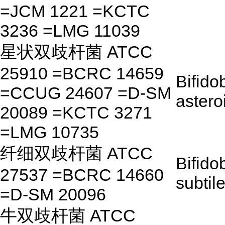
=JCM 1221 =KCTC
3236 =LMG 11039
星状双歧杆菌 ATCC
25910 =BCRC 14659
Bifido
=CCUG 24607 =D-SM
astero
20089 =KCTC 3271
=LMG 10735
纤细双歧杆菌 ATCC
Bifido
27537 =BCRC 14660
subtil
=D-SM 20096
牛双歧杆菌 ATCC