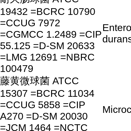
19432 =BCRC 10790
=CCUG 7972
Enter
=CGMCC 1.2489 =CIP
duran
55.125 =D-SM 20633
=LMG 12691 =NBRC
100479
藤黄微球菌 ATCC
15307 =BCRC 11034
=CCUG 5858 =CIP
Microc
A270 =D-SM 20030
=JCM 1464 =NCTC