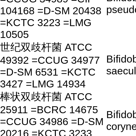
pseud
104168 =D-SM 20438
=KCTC 3223 =LMG
10505
世纪双歧杆菌 ATCC
Bifido
49392 =CCUG 34977
saecu
=D-SM 6531 =KCTC
3427 =LMG 14934
棒状双歧杆菌 ATCC
25911 =BCRC 14675
Bifido
=CCUG 34986 =D-SM
coryn
20216 =KCTC 3233