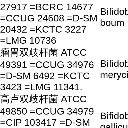
27917 =BCRC 14677
Bifido
=CCUG 24608 =D-SM
boum
20432 =KCTC 3227
=LMG 10736
瘤胃双歧杆菌 ATCC
Bifido
49391 =CCUG 34976
meryc
=D-SM 6492 =KCTC
3423 =LMG 11341.
高卢双歧杆菌 ATCC
49850 =CCUG 34979
Bifido
=CIP 103417 =D-SM
gallic