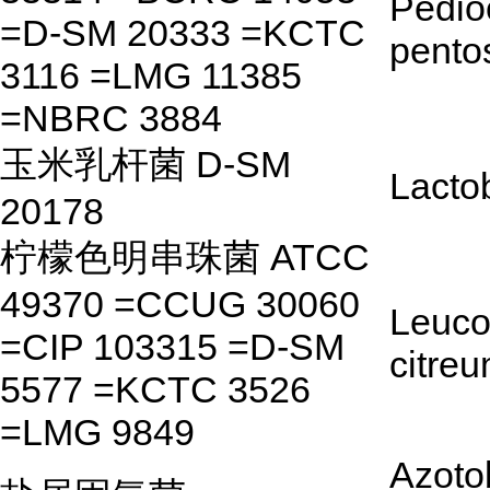
Pedio
=D-SM 20333 =KCTC
pento
3116 =LMG 11385
=NBRC 3884
玉米乳杆菌 D-SM
Lacto
20178
柠檬色明串珠菌 ATCC
49370 =CCUG 30060
Leuco
=CIP 103315 =D-SM
citre
5577 =KCTC 3526
=LMG 9849
Azoto