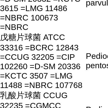
parvu
3615 =LMG 11486
=NBRC 100673
=NBRC
戊糖片球菌 ATCC
33316 =BCRC 12843
Pedio
=CCUG 32205 =CIP
pento
102260 =D-SM 20336
=KCTC 3507 =LMG
11488 =NBRC 107768
乳酸片球菌 CCUG
32235 =CGMCC