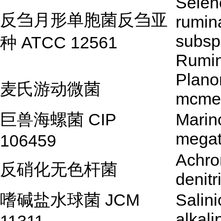
Sele
反刍月形单胞菌反刍亚
rumin
subsp
种 ATCC 12561
Rumin
Plano
麦氏游动微菌
mcmee
巨兽海螺菌 CIP
Marino
megat
106459
Achro
反硝化无色杆菌
denitr
嗜碱盐水球菌 JCM
Salin
alkali