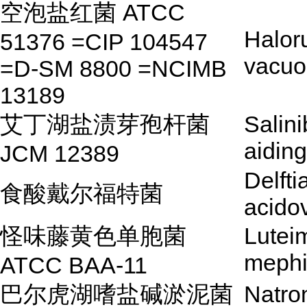
空泡盐红菌 ATCC
Halor
51376 =CIP 104547
vacuo
=D-SM 8800 =NCIMB
13189
艾丁湖盐渍芽孢杆菌
Salini
aidin
JCM 12389
Delfti
食酸戴尔福特菌
acido
怪味藤黄色单胞菌
Lutei
mephi
ATCC BAA-11
巴尔虎湖嗜盐碱淤泥菌
Natro