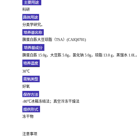
科研
分类学研究。
胰蛋白胨大豆琼脂（TSA）(CAIQ0701)
胰蛋白胨 15.0g，大豆胨 5.0g，氯化钠 5.0g，琼脂 13.0 g，蒸馏水 1
30℃
好氧
-80℃冰箱冻结法；真空冷冻干燥法
冻干物
注意事项