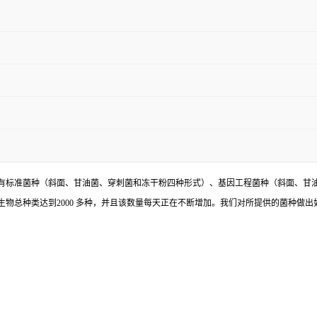
有标准菌种（斜面、甘油菌、穿刺菌和冻干粉四种形式）、基因工程菌种（斜面、甘
物总种类达到2000 多种，并且该数量每天正在不断增加。我们对所提供的菌种做出