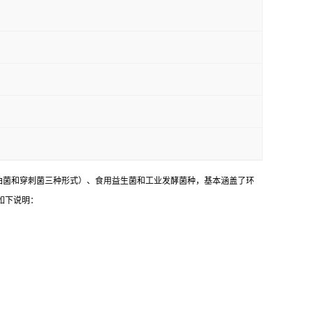
油菌和穿刺菌三种形式）、食用益生菌和工业发酵菌种，基本涵盖了环
如下说明：