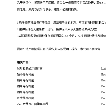
冻干粉活化，将菌粉甩至底部，将尖头一侧用酒精消毒后敲开，取0.2-
白之处，应先与我公司联系，避免不必要的损失。
1 微生物菌种应保存于低温、清洁和干燥的地方，室温放置时间过长会
2 菌种操作在无菌条件下进行，接种完毕应该灭菌再做丢弃处理；
3 斜面菌种和穿刺菌种保存时间通常为3-6 个月，应根据菌种状况及时结转；冻
提示：请严格按照说明书操作,如未按说明书操作，本公司不承担售
相关产品
：
球形赖氨酸芽孢杆菌
Lysi
短小芽孢杆菌
Baci
枯草芽孢杆菌
Baci
枯草芽孢杆菌
Baci
枯草芽孢杆菌
Baci
巨大芽孢杆菌
Bac
苏云金芽孢杆菌蜡冥亚种
Baci