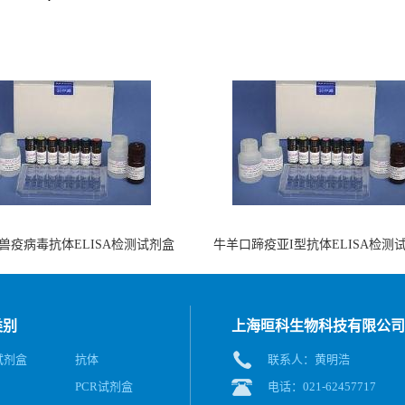
兽疫病毒抗体ELISA检测试剂盒
牛羊口蹄疫亚I型抗体ELISA检测
（酶联免疫法）
（阻断法）
类别
上海晅科生物科技有限公司
A试剂盒
抗体
联系人：黄明浩
PCR试剂盒
电话：021-62457717