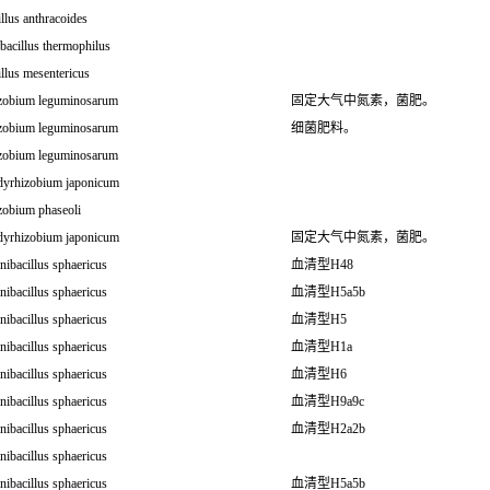
llus anthracoides
bacillus thermophilus
llus mesentericus
zobium leguminosarum
固定大气中氮素，菌肥。
zobium leguminosarum
细菌肥料。
zobium leguminosarum
dyrhizobium japonicum
zobium phaseoli
dyrhizobium japonicum
固定大气中氮素，菌肥。
nibacillus sphaericus
血清型H48
nibacillus sphaericus
血清型H5a5b
nibacillus sphaericus
血清型H5
nibacillus sphaericus
血清型H1a
nibacillus sphaericus
血清型H6
nibacillus sphaericus
血清型H9a9c
nibacillus sphaericus
血清型H2a2b
nibacillus sphaericus
nibacillus sphaericus
血清型H5a5b