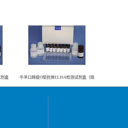
试剂盒
牛羊口蹄疫O型抗体ELISA检测试剂盒（阻
断法）