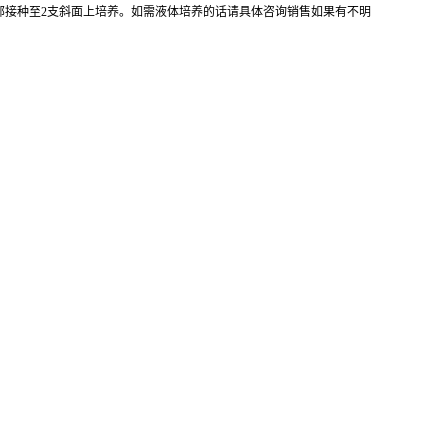
全部接种至2支斜面上培养。如需液体培养的话请具体咨询销售如果有不明