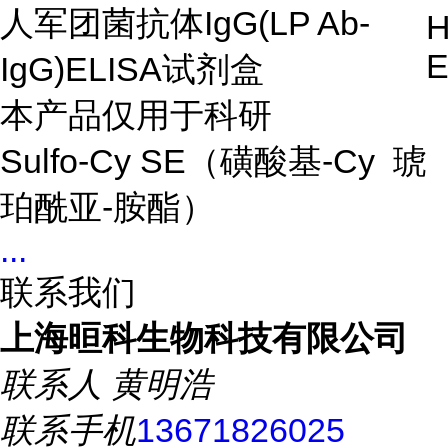
人军团菌抗体IgG(LP Ab-
H
E
IgG)ELISA试剂盒
本产品仅用于科研
Sulfo-Cy SE（磺酸基-Cy 琥
珀酰亚-胺酯）
...
联系我们
上海晅科生物科技有限公司
联系人
黄明浩
联系手机
13671826025