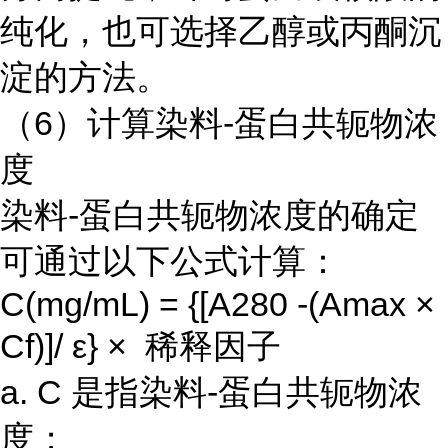
纯化，也可选择乙醇或丙酮沉
淀的方法。
（6）计算染料-蛋白共轭物浓
度
染料-蛋白共轭物浓度的确定
可通过以下公式计算：
C(mg/mL) = {[A280 -(Amax ×
Cf)]/ ε} × 稀释因子
a. C 是指染料-蛋白共轭物浓
度；