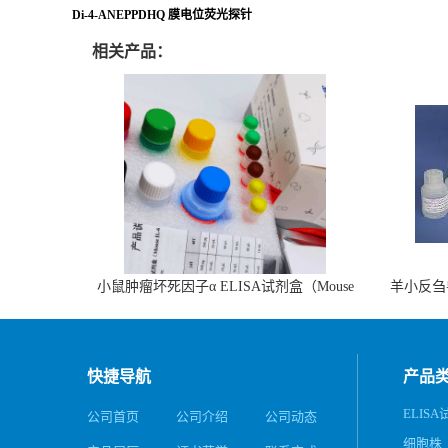
Di-4-ANEPPDHQ 膜电位荧光探针
相关产品：
小鼠肿瘤坏死因子α ELISA试剂盒（Mouse
羊小反刍
TNF-α ELISA KIT）
快捷导航
产品
ELIS
公司首页
公司介绍
公司动态
细胞株