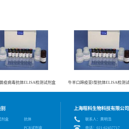
兽疫病毒抗体ELISA检测试剂盒
牛羊口蹄疫亚I型抗体ELISA检测
（酶联免疫法）
（阻断法）
类别
上海晅科生物科技有限公司
A试剂盒
抗体
联系人：黄明浩
PCR试剂盒
电话：021-62457717