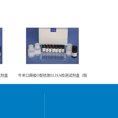
试剂盒
牛羊口蹄疫O型抗体ELISA检测试剂盒（阻
断法）