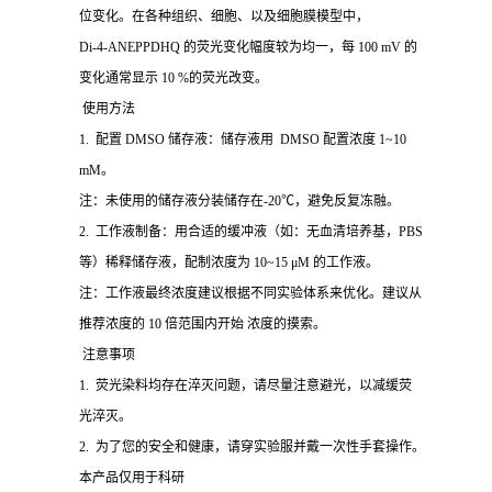
位变化。在各种组织、细胞、以及细胞膜模型中，
Di-4-ANEPPDHQ 的荧光变化幅度较为均一，每 100 mV 的
变化通常显示 10 %的荧光改变。
使用方法
1. 配置 DMSO 储存液：储存液用 DMSO 配置浓度 1~10
mM。
注：未使用的储存液分装储存在-20℃，避免反复冻融。
2. 工作液制备：用合适的缓冲液（如：无血清培养基，PBS
等）稀释储存液，配制浓度为 10~15 μM 的工作液。
注：工作液最终浓度建议根据不同实验体系来优化。建议从
推荐浓度的 10 倍范围内开始 浓度的摸索。
注意事项
1. 荧光染料均存在淬灭问题，请尽量注意避光，以减缓荧
光淬灭。
2. 为了您的安全和健康，请穿实验服并戴一次性手套操作。
本产品仅用于科研