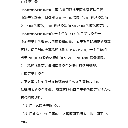
1. 储液制备
Rhodamine-Phalloidin： 取适量甲醇或无菌水溶解棕色管
中冻干的粉末，制备成 200T/mL 的储液（300T 规格染料加
入1.5 mL的液体， 50T规格染料加入0.25 mL的液体即可） 。
Rhodamine-Phalloidin的一个单位（T）的定义是染色一
个加载细胞的载玻片所用染料的量。 对于罗丹明标记的鬼笔
环肽，使用时的推荐稀释比例为 1: 40-1: 200，一个单位相
当于 200 μL 总染色体积中加入1-5 μL 200T/mL 储备溶液。
注：稀释比例可以根据实际染色效果进行适当调整。
2. 固定细胞染色
以下方案是针对生长在玻璃盖玻片或 8 孔室玻片上的
贴壁细胞的染色步骤。 鬼笔环肽也可用于染色固定的冷冻或
石蜡组织切片。
（1）用PBS清洗细胞 3次。
（2）用含有3.75%甲醛的 PBS溶液固定细胞，冰上固定 15
min。