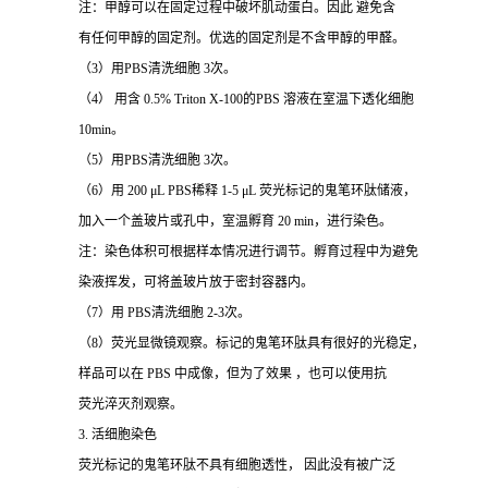
注：甲醇可以在固定过程中破坏肌动蛋白。因此 避免含
有任何甲醇的固定剂。优选的固定剂是不含甲醇的甲醛。
（3）用PBS清洗细胞 3次。
（4） 用含 0.5% Triton X-100的PBS 溶液在室温下透化细胞
10min。
（5）用PBS清洗细胞 3次。
（6）用 200 μL PBS稀释 1-5 μL 荧光标记的鬼笔环肽储液，
加入一个盖玻片或孔中，室温孵育 20 min，进行染色。
注：染色体积可根据样本情况进行调节。孵育过程中为避免
染液挥发，可将盖玻片放于密封容器内。
（7）用 PBS清洗细胞 2-3次。
（8）荧光显微镜观察。标记的鬼笔环肽具有很好的光稳定，
样品可以在 PBS 中成像，但为了效果 ，也可以使用抗
荧光淬灭剂观察。
3. 活细胞染色
荧光标记的鬼笔环肽不具有细胞透性， 因此没有被广泛