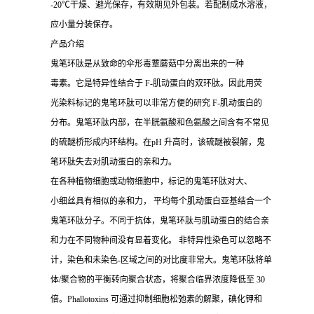
-20℃干燥、避光保存，有效期见外包装。若配制成水溶液，
应小量分装保存。
产品介绍
鬼笔环肽是从致命的伞形毒蕈蘑菇中分离出来的一种
毒素。它是特异性结合于 F-肌动蛋白的双环肽。因此用荧
光染料标记的鬼笔环肽可以非常方便的研究 F-肌动蛋白的
分布。鬼笔环肽内部，在半胱氨酸和色氨酸之间含有不常见
的硫醚桥形成内环结构。在pH 升高时，该硫醚被裂解，鬼
笔环肽失去对肌动蛋白的亲和力。
在各种植物细胞或动物细胞中，标记的鬼笔环肽对大、
小细丝具有相似的亲和力， 平均每个肌动蛋白亚基结合一个
鬼笔环肽分子。不同于抗体，鬼笔环肽与肌动蛋白的结合亲
和力在不同物种间没有显着变化。 非特异性染色可以忽略不
计，染色和未染色-区域之间的对比度非常大。鬼笔环肽将单
体/聚合物的平衡转向聚合状态，将聚合临界浓度降低至 30
倍。Phallotoxins 可通过抑制细胞松弛素的解聚，碘化钾和