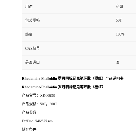
用途
科研
50T
包装规格
100%
纯度
CAS编号
是否进口
否
Rhodamine-Phalloidin 罗丹明标记鬼笔环肽（橙红）
产品说明书
Rhodamine-Phalloidin 罗丹明标记鬼笔环肽（橙红）
产品货号：XK0063S
产品规格：50T，300T
产品参数
Ex/Em：546/575 nm
储存条件