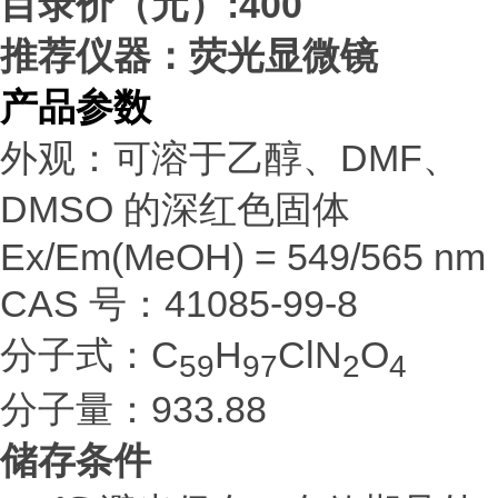
目录价（元）:400
推荐仪器：荧光显微镜
产品参数
外观：可溶于乙醇、DMF、
DMSO 的深红色固体
Ex/Em(MeOH) = 549/565 nm
CAS 号：41085-99-8
分子式：C
H
ClN
O
59
97
2
4
分子量：933.88
储存条件