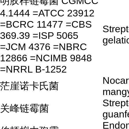
明胶样链霉菌 CGMCC
4.1444 =ATCC 23912
=BCRC 11477 =CBS
Strep
369.39 =ISP 5065
gelati
=JCM 4376 =NBRC
12866 =NCIMB 9848
=NRRL B-1252
Nocar
茫崖诺卡氏菌
mangy
Strep
关峰链霉菌
guanf
Endo