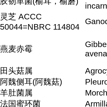
胶韧革菌(榆耳，榆蘑)
incar
灵芝 ACCC
Ganod
50044=NBRC 114804
Gibbe
燕麦赤霉
aven
田头菇属
Agroc
阿魏侧耳(阿魏菇)
Pleuro
羊肚菌属
Morch
法国蜜环菌
Armill